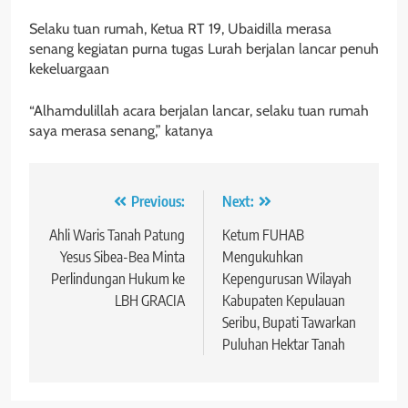
Selaku tuan rumah, Ketua RT 19, Ubaidilla merasa
senang kegiatan purna tugas Lurah berjalan lancar penuh
kekeluargaan
“Alhamdulillah acara berjalan lancar, selaku tuan rumah
saya merasa senang,” katanya
Navigasi
Previous:
Next:
pos
Ahli Waris Tanah Patung
Ketum FUHAB
Yesus Sibea-Bea Minta
Mengukuhkan
Perlindungan Hukum ke
Kepengurusan Wilayah
LBH GRACIA
Kabupaten Kepulauan
Seribu, Bupati Tawarkan
Puluhan Hektar Tanah