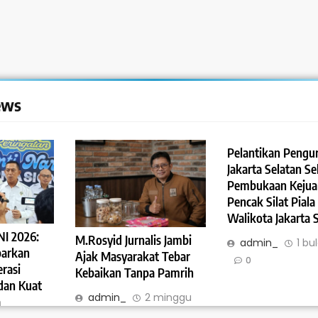
ews
Pelantikan Pengur
Jakarta Selatan Se
Pembukaan Kejua
Pencak Silat Piala
Walikota Jakarta 
NI 2026:
M.Rosyid Jurnalis Jambi
admin_
1 bu
barkan
Ajak Masyarakat Tebar
0
rasi
Kebaikan Tanpa Pamrih
 dan Kuat
admin_
2 minggu
a
ago
0