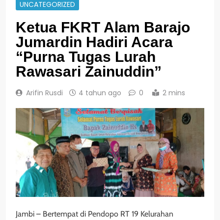
UNCATEGORIZED
Ketua FKRT Alam Barajo
Jumardin Hadiri Acara
“Purna Tugas Lurah
Rawasari Zainuddin”
Arifin Rusdi
4 tahun ago
0
2 mins
Jambi – Bertempat di Pendopo RT 19 Kelurahan