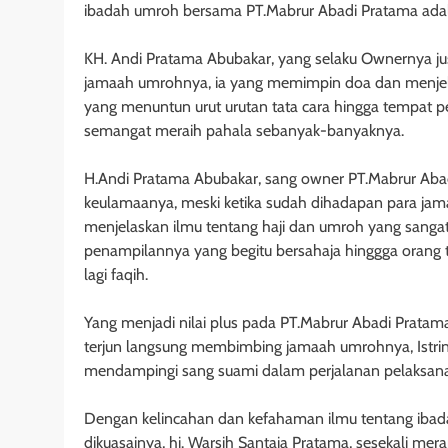
ibadah umroh bersama PT.Mabrur Abadi Pratama ada
KH. Andi Pratama Abubakar, yang selaku Ownernya j
jamaah umrohnya, ia yang memimpin doa dan menjelas
yang menuntun urut urutan tata cara hingga tempat p
semangat meraih pahala sebanyak-banyaknya.
H.Andi Pratama Abubakar, sang owner PT.Mabrur Ab
keulamaanya, meski ketika sudah dihadapan para j
menjelaskan ilmu tentang haji dan umroh yang sangat
penampilannya yang begitu bersahaja hinggga orang t
lagi faqih.
Yang menjadi nilai plus pada PT.Mabrur Abadi Pratam
terjun langsung membimbing jamaah umrohnya, Istrin
mendampingi sang suami dalam perjalanan pelaksan
Dengan kelincahan dan kefahaman ilmu tentang ibada
dikuasainya, hj. Warsih Santaja Pratama, sesekali me