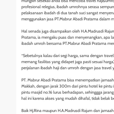
mungkin sesekali anda bisa mencoba travel haji&um
profesional relegius, ibadah umrohnya serasa sempur
pelaksanaan ibadah di dua tanah suci sangat menyena
menggunakan jasa PT.Mabrur Abadi Pratama dalam me
Hal senada juga disampaikan oleh H.A.Madrusdi Rajum
Pratama, ia mengaku puas dan menyenangkan, apa lagi
ibadah umroh bersama PT.Mabrur Abadi Pratama mema
“Sebetulnya kalau dari segi harga, sama dengan travel l
memang fasilitas yang didapet juga pasti sesuai harga
perjalanan ibadah haji dan umroh dengan jasa travel
PT. Mabrur Abadi Pratama bisa menempatkan jamaah um
Makkah, dengan jarak 300m dari pintu hotel ke pintu 
pintu masjid no.16 lurus berhadapan, sehinggga jaran
hal ini karena akses yang mudah dihafal, tidak belak 
Baik Hj.Rina maupun H.A.Madrusdi Rajum dan jamaah 