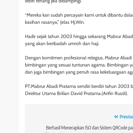
lebih tenang jika didampingi.
“Mereka kan sudah percayain kami untuk dibantu dal
kasihan rasanya,” Jelas Hj.Win.
Hadir sejak tahun 2003 hingga sekarang Mabrur Aba
yang akan beribadah umroh dan haji.
Dengan komitmen profesional relegius, Mabrur Abadi
bimbingan yang sesuai tuntunan agama. Bimbingan ya
dan juga bimbingan yang penuh rasa kekeluargaan ag
PT.Mabrur Abadi Pratama sendiri berdiri tahun 2003 be
Direktur Utama Brilian David Pratama.(Arifin Rusdi).
Navigasi
Previo
pos
Berhasil Menerapkan ISO dan Sistem QRCode p