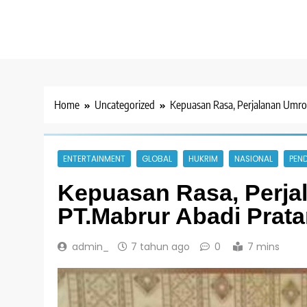
Home
Uncategorized
Kepuasan Rasa, Perjalanan Umr
ENTERTAINMENT
GLOBAL
HUKRIM
NASIONAL
PEND
Kepuasan Rasa, Perj
PT.Mabrur Abadi Prat
admin_
7 tahun ago
0
7 mins