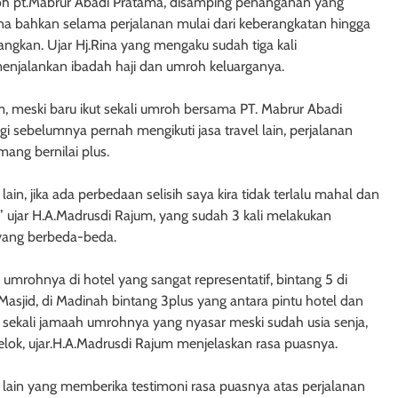
roh pt.Mabrur Abadi Pratama, disamping penanganan yang
na bahkan selama perjalanan mulai dari keberangkatan hingga
ngkan. Ujar Hj.Rina yang mengaku sudah tiga kali
njalankan ibadah haji dan umroh keluarganya.
, meski baru ikut sekali umroh bersama PT. Mabrur Abadi
 sebelumnya pernah mengikuti jasa travel lain, perjalanan
ng bernilai plus.
ain, jika ada perbedaan selisih saya kira tidak terlalu mahal dan
,” ujar H.A.Madrusdi Rajum, yang sudah 3 kali melakukan
 yang berbeda-beda.
rohnya di hotel yang sangat representatif, bintang 5 di
Masjid, di Madinah bintang 3plus yang antara pintu hotel dan
g sekali jamaah umrohnya yang nyasar meski sudah usia senja,
belok, ujar.H.A.Madrusdi Rajum menjelaskan rasa puasnya.
lain yang memberika testimoni rasa puasnya atas perjalanan