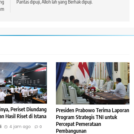
ang
Pantas dipuji, Alloh lah yang Berhak dipuji.
um
inya, Periset Diundang
Presiden Prabowo Terima Laporan
 Hasil Riset di Istana
Program Strategis TNI untuk
Percepat Pemerataan
i
4 jam ago
0
Pembangunan