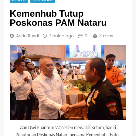
Kemenhub Tutup
Poskonas PAM Nataru
Arifin Rusdi
7 bulan ago
0
3 mins
Aan Dwi Puantoro Wasekjen mewakili Ketum, hadiri
Penutupan Poskonas Nataru bersama Kemenhub. (Foto :