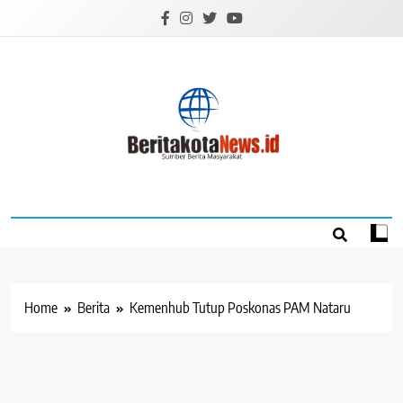
Skip
to
content
BERITAKOTANEW
Sumber Berita Masyarakat
Home
Berita
Kemenhub Tutup Poskonas PAM Nataru