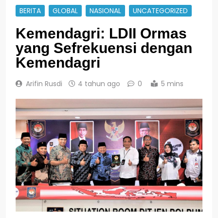
BERITA
GLOBAL
NASIONAL
UNCATEGORIZED
Kemendagri: LDII Ormas
yang Sefrekuensi dengan
Kemendagri
Arifin Rusdi
4 tahun ago
0
5 mins