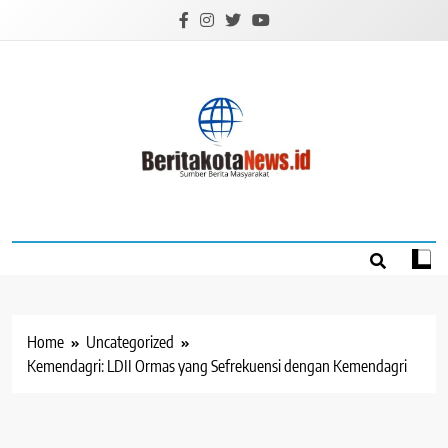
Skip
to
content
BERITAKOTANEW
Sumber Berita Masyarakat
Home
Uncategorized
Kemendagri: LDII Ormas yang Sefrekuensi dengan Kemendagri