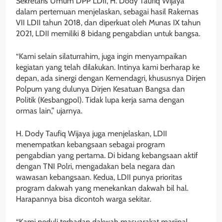
Sekretaris Umum DPP LDII, H. Dody Taufiq Wijaya
dalam pertemuan menjelaskan, sebagai hasil Rakernas
VII LDII tahun 2018, dan diperkuat oleh Munas IX tahun
2021, LDII memiliki 8 bidang pengabdian untuk bangsa.
“Kami selain silaturrahim, juga ingin menyampaikan
kegiatan yang telah dilakukan. Intinya kami berharap ke
depan, ada sinergi dengan Kemendagri, khususnya Dirjen
Polpum yang dulunya Dirjen Kesatuan Bangsa dan
Politik (Kesbangpol). Tidak lupa kerja sama dengan
ormas lain,” ujarnya.
H. Dody Taufiq Wijaya juga menjelaskan, LDII
menempatkan kebangsaan sebagai program
pengabdian yang pertama. Di bidang kebangsaan aktif
dengan TNI Polri, mengadakan bela negara dan
wawasan kebangsaan. Kedua, LDII punya prioritas
program dakwah yang menekankan dakwah bil hal.
Harapannya bisa dicontoh warga sekitar.
“Kami peduli terhadap dakwah masyarakat marjinal.