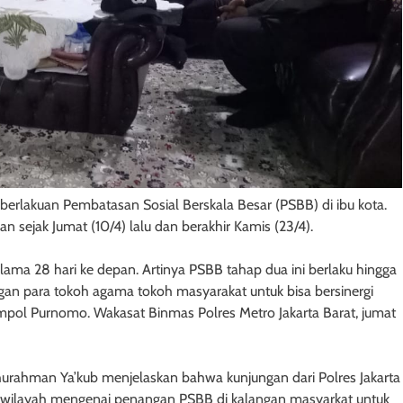
erlakuan Pembatasan Sosial Berskala Besar (PSBB) di ibu kota.
n sejak Jumat (10/4) lalu dan berakhir Kamis (23/4).
a 28 hari ke depan. Artinya PSBB tahap dua ini berlaku hingga
ngan para tokoh agama tokoh masyarakat untuk bisa bersinergi
ompol Purnomo. Wakasat Binmas Polres Metro Jakarta Barat, jumat
hurahman Ya’kub menjelaskan bahwa kunjungan dari Polres Jakarta
i wilayah mengenai penangan PSBB di kalangan masyarkat untuk