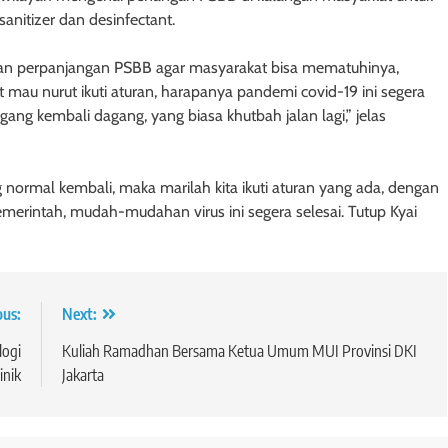
anitizer dan desinfectant.
anaan perpanjangan PSBB agar masyarakat bisa mematuhinya,
at mau nurut ikuti aturan, harapanya pandemi covid-19 ini segera
agang kembali dagang, yang biasa khutbah jalan lagi,” jelas
ormal kembali, maka marilah kita ikuti aturan yang ada, dengan
pemerintah, mudah-mudahan virus ini segera selesai. Tutup Kyai
ous:
Next:
logi
Kuliah Ramadhan Bersama Ketua Umum MUI Provinsi DKI
inik
Jakarta