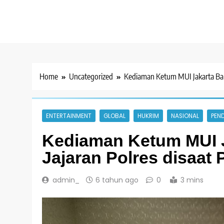
Home
Uncategorized
Kediaman Ketum MUI Jakarta Barat
ENTERTAINMENT
GLOBAL
HUKRIM
NASIONAL
PEND
Kediaman Ketum MUI J
Jajaran Polres disaat 
admin_
6 tahun ago
0
3 mins