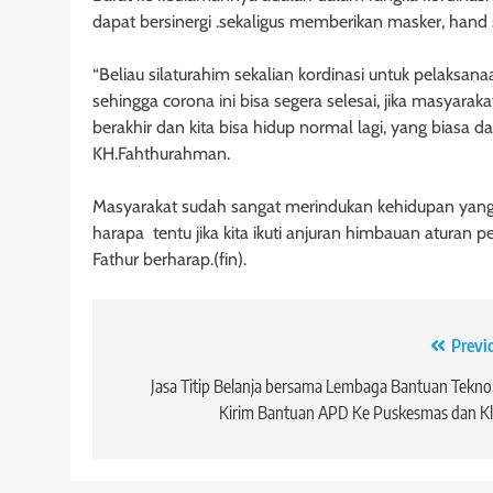
dapat bersinergi .sekaligus memberikan masker, hand s
“Beliau silaturahim sekalian kordinasi untuk pelaks
sehingga corona ini bisa segera selesai, jika masyarak
berakhir dan kita bisa hidup normal lagi, yang biasa d
KH.Fahthurahman.
Masyarakat sudah sangat merindukan kehidupan yang n
harapa tentu jika kita ikuti anjuran himbauan aturan 
Fathur berharap.(fin).
Navigasi
Previ
pos
Jasa Titip Belanja bersama Lembaga Bantuan Tekno
Kirim Bantuan APD Ke Puskesmas dan Kl