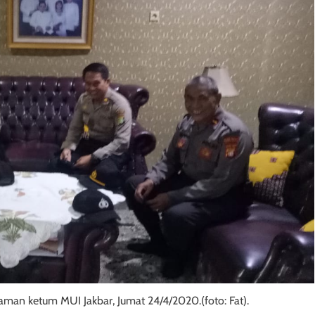
aman ketum MUI Jakbar, Jumat 24/4/2020.(foto: Fat).