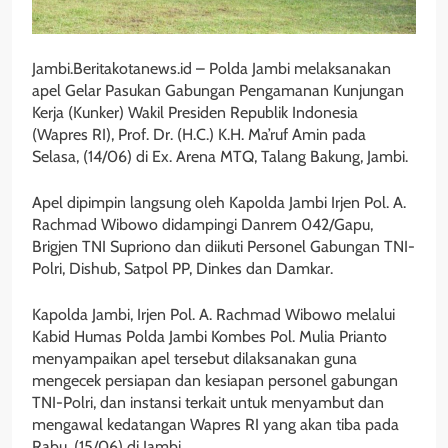
Jambi.Beritakotanews.id – Polda Jambi melaksanakan
apel Gelar Pasukan Gabungan Pengamanan Kunjungan
Kerja (Kunker) Wakil Presiden Republik Indonesia
(Wapres RI), Prof. Dr. (H.C.) K.H. Ma’ruf Amin pada
Selasa, (14/06) di Ex. Arena MTQ, Talang Bakung, Jambi.
Apel dipimpin langsung oleh Kapolda Jambi Irjen Pol. A.
Rachmad Wibowo didampingi Danrem 042/Gapu,
Brigjen TNI Supriono dan diikuti Personel Gabungan TNI-
Polri, Dishub, Satpol PP, Dinkes dan Damkar.
Kapolda Jambi, Irjen Pol. A. Rachmad Wibowo melalui
Kabid Humas Polda Jambi Kombes Pol. Mulia Prianto
menyampaikan apel tersebut dilaksanakan guna
mengecek persiapan dan kesiapan personel gabungan
TNI-Polri, dan instansi terkait untuk menyambut dan
mengawal kedatangan Wapres RI yang akan tiba pada
Rabu, (15/06) di Jambi.