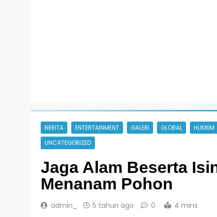
BERITA
ENTERTAINMENT
GALERI
GLOBAL
HUKRIM
UNCATEGORIZED
Jaga Alam Beserta Isi
Menanam Pohon
admin_
5 tahun ago
0
4 mins