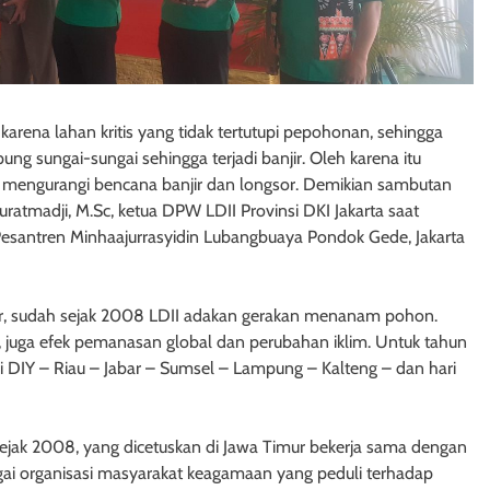
arena lahan kritis yang tidak tertutupi pepohonan, sehingga
pung sungai-sungai sehingga terjadi banjir. Oleh karena itu
engurangi bencana banjir dan longsor. Demikian sambutan
ratmadji, M.Sc, ketua DPW LDII Provinsi DKI Jakarta saat
santren Minhaajurrasyidin Lubangbuaya Pondok Gede, Jakarta
or, sudah sejak 2008 LDII adakan gerakan menanam pohon.
, juga efek pemanasan global dan perubahan iklim. Untuk tahun
i DIY – Riau – Jabar – Sumsel – Lampung – Kalteng – dan hari
ejak 2008, yang dicetuskan di Jawa Timur bekerja sama dengan
gai organisasi masyarakat keagamaan yang peduli terhadap