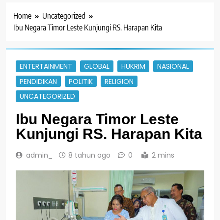
Home
Uncategorized
Ibu Negara Timor Leste Kunjungi RS. Harapan Kita
ENTERTAINMENT
GLOBAL
HUKRIM
NASIONAL
PENDIDIKAN
POLITIK
RELIGION
UNCATEGORIZED
Ibu Negara Timor Leste
Kunjungi RS. Harapan Kita
admin_
8 tahun ago
0
2 mins