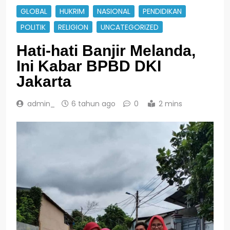
GLOBAL
HUKRIM
NASIONAL
PENDIDIKAN
POLITIK
RELIGION
UNCATEGORIZED
Hati-hati Banjir Melanda,
Ini Kabar BPBD DKI
Jakarta
admin_
6 tahun ago
0
2 mins