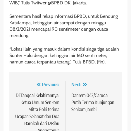
WIB,” Tulis Twitwer @BPBD DKI Jakarta.
Sementara hasil rekap informasi BPBD, untuk Bendung
Katulampa, ketinggian air sampai dengan minggu
08/2/2021 mencapai 90 sentimeter dengan cuaca
mendung.
“Lokasi lain yang masuk dalam kondisi siaga tiga adalah
Sunter Hulu dengan ketinggian air 160 sentimeter,
namun cuaca terpantau terang,” Tulis BPBD. (fin).
Navigasi
Previous:
Next:
pos
Di Tanggal Kelahirannya,
Danrem 042/Garuda
Ketua Umum Senkom
Putih Terima Kunjungan
Mitra Polri terima
Senkom Jambi
Ucapan Selamat dan Doa
Barokah dari 12Ribu
Anggotanya