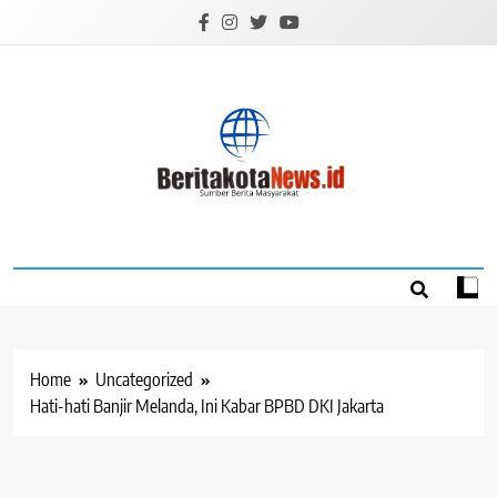
Skip
to
content
BERITAKOTANEW
Sumber Berita Masyarakat
Home
Uncategorized
Hati-hati Banjir Melanda, Ini Kabar BPBD DKI Jakarta