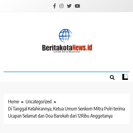
Skip
to
content
BERITAKOTANEW
Sumber Berita Masyarakat
Home
Uncategorized
Di Tanggal Kelahirannya, Ketua Umum Senkom Mitra Polri terima
Ucapan Selamat dan Doa Barokah dari 12Ribu Anggotanya