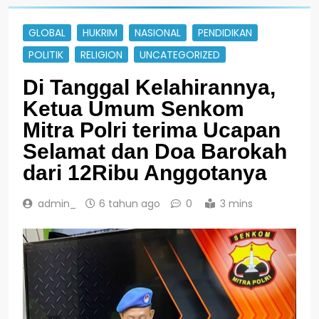
GLOBAL
HUKRIM
NASIONAL
PENDIDIKAN
POLITIK
RELIGION
UNCATEGORIZED
Di Tanggal Kelahirannya,
Ketua Umum Senkom
Mitra Polri terima Ucapan
Selamat dan Doa Barokah
dari 12Ribu Anggotanya
admin_
6 tahun ago
0
3 mins