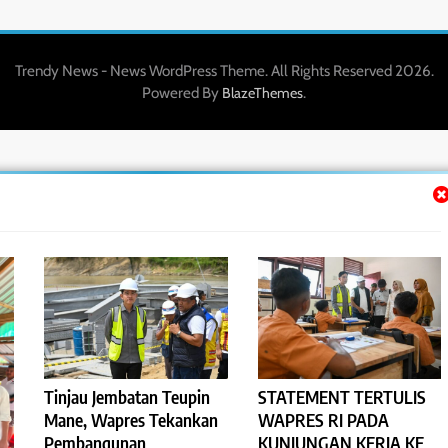
Trendy News - News WordPress Theme. All Rights Reserved 2026.
Powered By
.
BlazeThemes
Tinjau Jembatan Teupin
STATEMENT TERTULIS
Mane, Wapres Tekankan
WAPRES RI PADA
Pembangunan
KUNJUNGAN KERJA KE