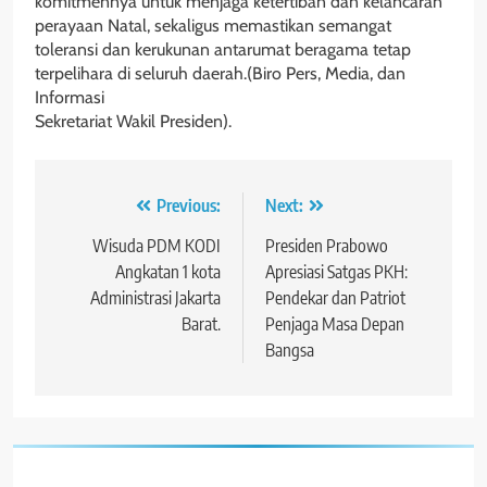
komitmennya untuk menjaga ketertiban dan kelancaran
perayaan Natal, sekaligus memastikan semangat
toleransi dan kerukunan antarumat beragama tetap
terpelihara di seluruh daerah.(Biro Pers, Media, dan
Informasi
Sekretariat Wakil Presiden).
Navigasi
Previous:
Next:
pos
Wisuda PDM KODI
Presiden Prabowo
Angkatan 1 kota
Apresiasi Satgas PKH:
Administrasi Jakarta
Pendekar dan Patriot
Barat.
Penjaga Masa Depan
Bangsa