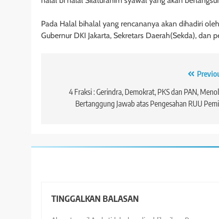
halal bi halal Silaturahim syawal yang akan berlangsun
Pada Halal bihalal yang rencananya akan dihadiri oleh
Gubernur DKI Jakarta, Sekretars Daerah(Sekda), dan p
Navigasi
Previo
pos
4 Fraksi : Gerindra, Demokrat, PKS dan PAN, Meno
Bertanggung Jawab atas Pengesahan RUU Pemil
TINGGALKAN BALASAN