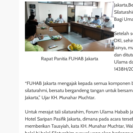
Jakarta,B
Silaturah
Bagi Umat
Setelah s
DKI, sehi
lainya, 
dan ditut
Rapat Panitia FUHAB Jakarta
Ulama dan
1438H/20
“FUHAB Jakarta mengajak kepada semua komponen ban
silaturahmi, bersatu bergandeng tangan untuk bersa
Jakarta,” Ujar KH. Munahar Muchtar.
Untuk merajut tali silaturahim, Forum Ulama Habaib Jak
Hotel Saripan Pasifik Jakarta, dimana pada acara t
memberikan Tausyiah, kata KH. Munahar Muchtar, Wak