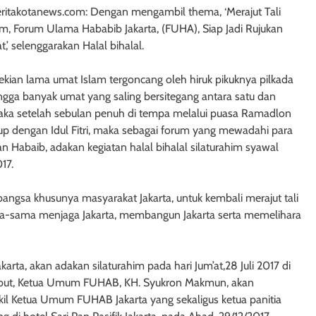
eritakotanews.com: Dengan mengambil thema, ‘Merajut Tali
im, Forum Ulama Hababib Jakarta, (FUHA), Siap Jadi Rujukan
,’ selenggarakan Halal bihalal.
ekian lama umat Islam tergoncang oleh hiruk pikuknya pilkada
ngga banyak umat yang saling bersitegang antara satu dan
maka setelah sebulan penuh di tempa melalui puasa Ramadlon
up dengan Idul Fitri, maka sebagai forum yang mewadahi para
 Habaib, adakan kegiatan halal bihalal silaturahim syawal
17.
gsa khusunya masyarakat Jakarta, untuk kembali merajut tali
ma-sama menjaga Jakarta, membangun Jakarta serta memelihara
arta, akan adakan silaturahim pada hari Jum’at,28 Juli 2017 di
ersebut, Ketua Umum FUHAB, KH. Syukron Makmun, akan
il Ketua Umum FUHAB Jakarta yang sekaligus ketua panitia