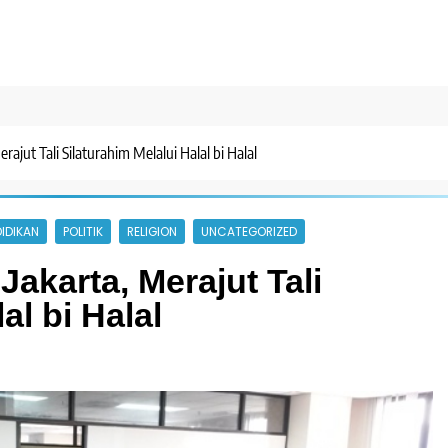
jut Tali Silaturahim Melalui Halal bi Halal
IDIKAN
POLITIK
RELIGION
UNCATEGORIZED
karta, Merajut Tali
al bi Halal