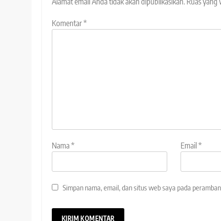
Alamat email Anda tidak akan dipublikasikan.
Ruas yang 
Komentar
*
Nama
*
Email
*
Simpan nama, email, dan situs web saya pada peramban 