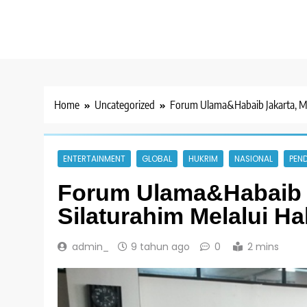
Home
Uncategorized
Forum Ulama&Habaib Jakarta, Mera
ENTERTAINMENT
GLOBAL
HUKRIM
NASIONAL
PEND
Forum Ulama&Habaib Ja
Silaturahim Melalui Hal
admin_
9 tahun ago
0
2 mins