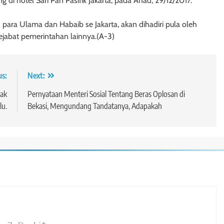
g di hotel Sari Pan Pasifik Jakarta, pada Ahad, 29/12/2017.
 para Ulama dan Habaib se Jakarta, akan dihadiri pula oleh
ejabat pemerintahan lainnya.(A-3)
us:
Next:
lak
Pernyataan Menteri Sosial Tentang Beras Oplosan di
u.
Bekasi, Mengundang Tandatanya, Adapakah