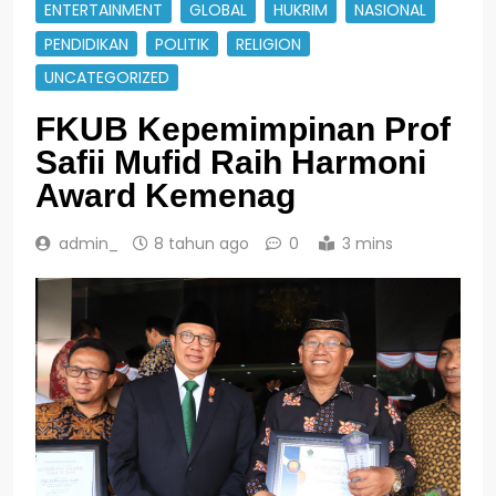
ENTERTAINMENT
GLOBAL
HUKRIM
NASIONAL
PENDIDIKAN
POLITIK
RELIGION
UNCATEGORIZED
FKUB Kepemimpinan Prof
Safii Mufid Raih Harmoni
Award Kemenag
admin_
8 tahun ago
0
3 mins