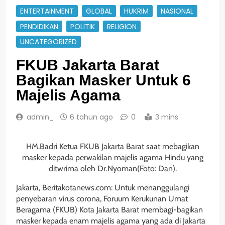
ENTERTAINMENT
GLOBAL
HUKRIM
NASIONAL
PENDIDIKAN
POLITIK
RELIGION
UNCATEGORIZED
FKUB Jakarta Barat
Bagikan Masker Untuk 6
Majelis Agama
admin_
6 tahun ago
0
3 mins
HM.Badri Ketua FKUB Jakarta Barat saat mebagikan
masker kepada perwakilan majelis agama Hindu yang
ditwrima oleh Dr.Nyoman(Foto: Dan).
Jakarta, Beritakotanews.com: Untuk menanggulangi
penyebaran virus corona, Foruum Kerukunan Umat
Beragama (FKUB) Kota Jakarta Barat membagi-bagikan
masker kepada enam majelis agama yang ada di Jakarta