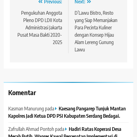
Navigasi
Previous:
Next:
pos
Pengukuhan Anggota
D’Lawu Bistro, Resto
Pleno DPD LDII Kota
yang Siap Memanjakan
Administrasi Jakarta
Para Pecinta Kuliner
Pusat Masa Bakti 2020-
dengan Konsep Hijau
2025
Alam Lereng Gunung
Lawu
Komentar
Kasman Manurung
pada
Kaesang Pangarep Tunjuk Mantan
Kapolres Jadi Ketua DPD PSI Kabupaten Serdang Bedagai. ‎ ‎
Zafrullah Ahmad Pontoh
pada
Hadiri Ratas Koperasi Desa
Merah Putih, Wapres Kawal Percepatan Implementasi di