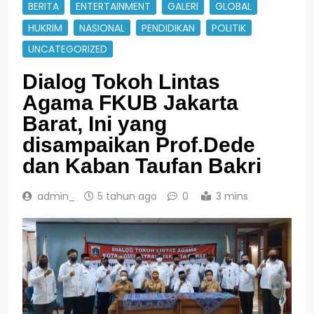
BERITA
ENTERTAINMENT
GALERI
GLOBAL
HUKRIM
NASIONAL
PENDIDIKAN
POLITIK
UNCATEGORIZED
Dialog Tokoh Lintas
Agama FKUB Jakarta
Barat, Ini yang
disampaikan Prof.Dede
dan Kaban Taufan Bakri
admin_
5 tahun ago
0
3 mins