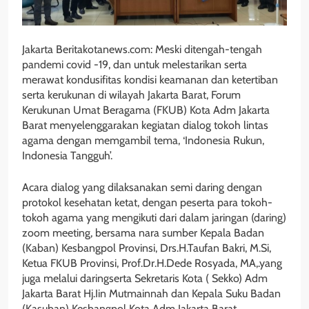
Jakarta Beritakotanews.com: Meski ditengah-tengah
pandemi covid -19, dan untuk melestarikan serta
merawat kondusifitas kondisi keamanan dan ketertiban
serta kerukunan di wilayah Jakarta Barat, Forum
Kerukunan Umat Beragama (FKUB) Kota Adm Jakarta
Barat menyelenggarakan kegiatan dialog tokoh lintas
agama dengan memgambil tema, ‘Indonesia Rukun,
Indonesia Tangguh’.
Acara dialog yang dilaksanakan semi daring dengan
protokol kesehatan ketat, dengan peserta para tokoh-
tokoh agama yang mengikuti dari dalam jaringan (daring)
zoom meeting, bersama nara sumber Kepala Badan
(Kaban) Kesbangpol Provinsi, Drs.H.Taufan Bakri, M.Si,
Ketua FKUB Provinsi, Prof.Dr.H.Dede Rosyada, MA,.yang
juga melalui daringserta Sekretaris Kota ( Sekko) Adm
Jakarta Barat Hj.Iin Mutmainnah dan Kepala Suku Badan
(Kasuban) Kesbangpol Kota Adm Jakarta Barat,