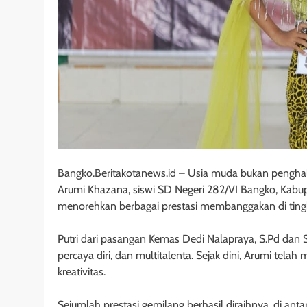
Bangko.Beritakotanews.id – Usia muda bukan penghala
Arumi Khazana, siswi SD Negeri 282/VI Bangko, Kabup
menorehkan berbagai prestasi membanggakan di tingk
Putri dari pasangan Kemas Dedi Nalapraya, S.Pd dan Sa
percaya diri, dan multitalenta. Sejak dini, Arumi tel
kreativitas.
Sejumlah prestasi gemilang berhasil diraihnya, di anta