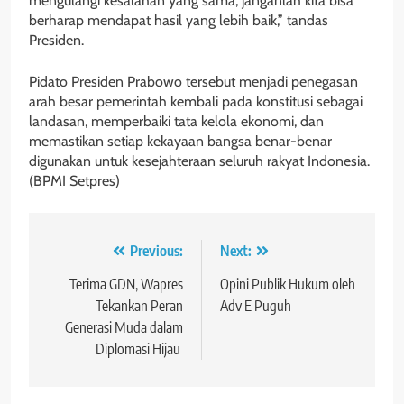
mengulangi kesalahan yang sama, janganlah kita bisa
berharap mendapat hasil yang lebih baik,” tandas
Presiden.
Pidato Presiden Prabowo tersebut menjadi penegasan
arah besar pemerintah kembali pada konstitusi sebagai
landasan, memperbaiki tata kelola ekonomi, dan
memastikan setiap kekayaan bangsa benar-benar
digunakan untuk kesejahteraan seluruh rakyat Indonesia.
(BPMI Setpres)
Navigasi
Previous:
Next:
pos
Terima GDN, Wapres
Opini Publik Hukum oleh
Tekankan Peran
Adv E Puguh
Generasi Muda dalam
Diplomasi Hijau