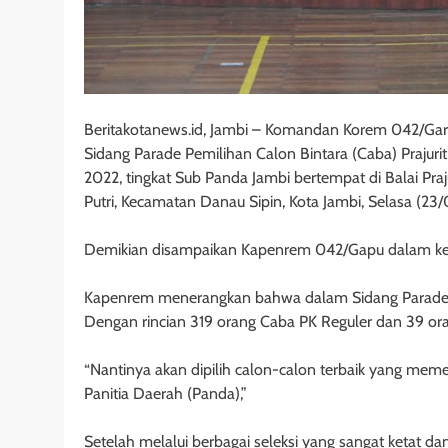
Beritakotanews.id, Jambi – Komandan Korem 042/Garud
Sidang Parade Pemilihan Calon Bintara (Caba) Prajuri
2022, tingkat Sub Panda Jambi bertempat di Balai Pra
Putri, Kecamatan Danau Sipin, Kota Jambi, Selasa (23
Demikian disampaikan Kapenrem 042/Gapu dalam ke
Kapenrem menerangkan bahwa dalam Sidang Parade ti
Dengan rincian 319 orang Caba PK Reguler dan 39 o
“Nantinya akan dipilih calon-calon terbaik yang memen
Panitia Daerah (Panda),”
Setelah melalui berbagai seleksi yang sangat ketat d