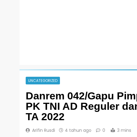
UNCATEGORIZED
Danrem 042/Gapu Pim
PK TNI AD Reguler d
TA 2022
Arifin Rusdi
4 tahun ago
0
3 mins