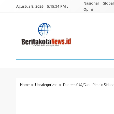
Skip
Nasional
Global
Agustus 8, 2026
5:15:35 PM
to
Opini
content
BERITAKOTANEWS
Sumber Berita Masyarakat
Home
Uncategorized
Danrem 042/Gapu Pimpin Sidang