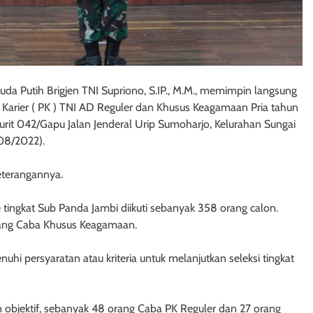
a Putih Brigjen TNI Supriono, S.IP., M.M., memimpin langsung
t Karier ( PK ) TNI AD Reguler dan Khusus Keagamaan Pria tahun
jurit 042/Gapu Jalan Jenderal Urip Sumoharjo, Kelurahan Sungai
/08/2022).
terangannya.
ngkat Sub Panda Jambi diikuti sebanyak 358 orang calon.
rang Caba Khusus Keagamaan.
uhi persyaratan atau kriteria untuk melanjutkan seleksi tingkat
an objektif, sebanyak 48 orang Caba PK Reguler dan 27 orang