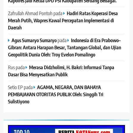
Kapolres Jadi Ketua DPD PSI Kabupaten Serdang Bedagai. ‎ ‎
Zafrullah Ahmad Pontoh
pada
Hadiri Ratas Koperasi Desa
Merah Putih, Wapres Kawal Percepatan Implementasi di
Daerah
Agus Sumaryo Sumaryo
pada
Indonesia di Era Prabowo–
Gibran: Antara Harapan Besar, Tantangan Global, dan Ujian
Geopolitik Dunia Oleh: Troy Evelon Pomalingo
Rus
pada
Merasa Didzholimi, H. Bakri: Informasi Tanpa
Dasar Bisa Menyesatkan Publik
Setio EP
pada
AGAMA, NEGARA, DAN BAHAYA
PEMBAJAKAN OTORITAS PUBLIK Oleh: Singgih Tri
Sulistiyono