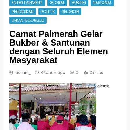
ENTERTAINMENT
GLOBAL
HUKRIM
NASIONAL
PENDIDIKAN
POLITIK
RELIGION
UNCATEGORIZED
Camat Palmerah Gelar
Bukber & Santunan
dengan Seluruh Elemen
Masyarakat
admin_
8 tahun ago
0
3 mins
Jakarta,