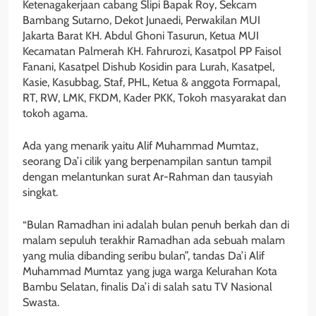
Ketenagakerjaan cabang Slipi Bapak Roy, Sekcam
Bambang Sutarno, Dekot Junaedi, Perwakilan MUI
Jakarta Barat KH. Abdul Ghoni Tasurun, Ketua MUI
Kecamatan Palmerah KH. Fahrurozi, Kasatpol PP Faisol
Fanani, Kasatpel Dishub Kosidin para Lurah, Kasatpel,
Kasie, Kasubbag, Staf, PHL, Ketua & anggota Formapal,
RT, RW, LMK, FKDM, Kader PKK, Tokoh masyarakat dan
tokoh agama.
Ada yang menarik yaitu Alif Muhammad Mumtaz,
seorang Da’i cilik yang berpenampilan santun tampil
dengan melantunkan surat Ar-Rahman dan tausyiah
singkat.
“Bulan Ramadhan ini adalah bulan penuh berkah dan di
malam sepuluh terakhir Ramadhan ada sebuah malam
yang mulia dibanding seribu bulan”, tandas Da’i Alif
Muhammad Mumtaz yang juga warga Kelurahan Kota
Bambu Selatan, finalis Da’i di salah satu TV Nasional
Swasta.