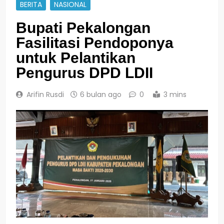
BERITA
NASIONAL
Bupati Pekalongan
Fasilitasi Pendoponya
untuk Pelantikan
Pengurus DPD LDII
Arifin Rusdi
6 bulan ago
0
3 mins