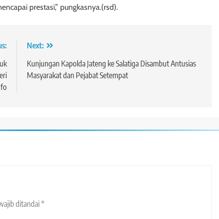
encapai prestasi,” pungkasnya.(rsd).
us:
Next:
duk
Kunjungan Kapolda Jateng ke Salatiga Disambut Antusias
eri
Masyarakat dan Pejabat Setempat
fo
wajib ditandai
*