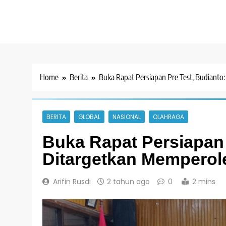
Home
Berita
Buka Rapat Persiapan Pre Test, Budianto
BERITA
GLOBAL
NASIONAL
OLAHRAGA
Buka Rapat Persiapan 
Ditargetkan Memperol
Arifin Rusdi
2 tahun ago
0
2 mins