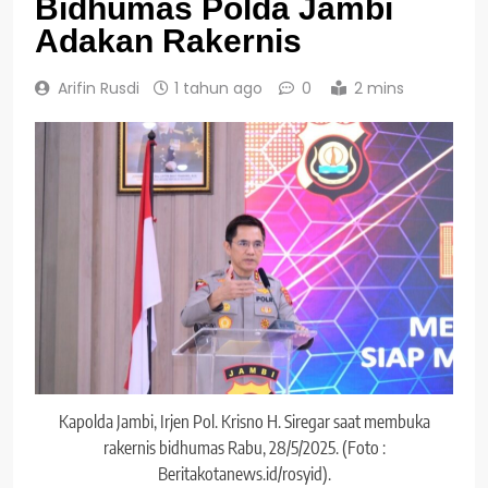
Bidhumas Polda Jambi
Adakan Rakernis
Arifin Rusdi
1 tahun ago
0
2 mins
Kapolda Jambi, Irjen Pol. Krisno H. Siregar saat membuka
rakernis bidhumas Rabu, 28/5/2025. (Foto :
Beritakotanews.id/rosyid).