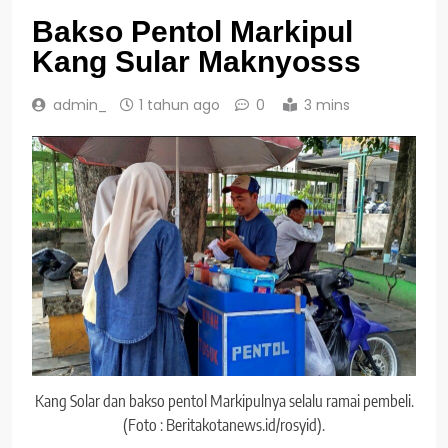
Bakso Pentol Markipul
Kang Sular Maknyosss
admin_
1 tahun ago
0
3 mins
Kang Solar dan bakso pentol Markipulnya selalu ramai pembeli.
(Foto : Beritakotanews.id/rosyid).