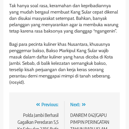
Tak hanya soal rasa, keramahan dan kepribadiannya
yang mudah bergaul membuat Kang Sular cepat dikenal
dan disukai masyarakat setempat. Bahkan, banyak
pelanggan yang menyarankan agar ia membuka warung
tetap karena rasa baksonya yang dianggap “ngangenin”.
Bagi para pecinta kuliner khas Nusantara, khususnya
penggemar bakso, Bakso Markipul Kang Sular wajib
masuk dalam daftar kuliner yang harus dicoba di Kota
Jambi. Sebab, di balik kelezatan semangkuk bakso,
terselip kisah perjuangan dan kerja keras seorang
perantau demi menggapai mimpi di tanah seberang.
(rosyid).
Navigasi
Previous:
Next:
pos
Polda Jambi Berhasil
DANREM 042/GAPU
Gagalkan Peredaran 5,5
PIMPIN PERINGATAN
Kg Sabu dan 2.186 Butir
TAHUN BARU ISLAM