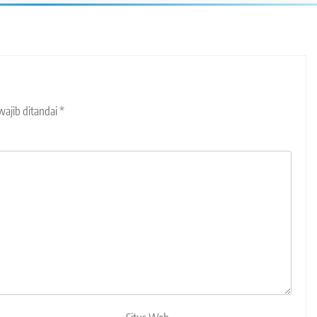
wajib ditandai
*