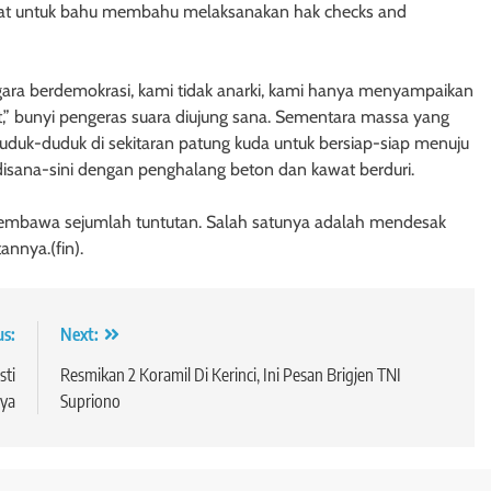
kat untuk bahu membahu melaksanakan hak checks and
negara berdemokrasi, kami tidak anarki, kami hanya menyampaikan
,” bunyi pengeras suara diujung sana. Sementara massa yang
uduk-duduk di sekitaran patung kuda untuk bersiap-siap menuju
r disana-sini dengan penghalang beton dan kawat berduri.
 membawa sejumlah tuntutan. Salah satunya adalah mendesak
annya.(fin).
us:
Next:
sti
Resmikan 2 Koramil Di Kerinci, Ini Pesan Brigjen TNI
aya
Supriono