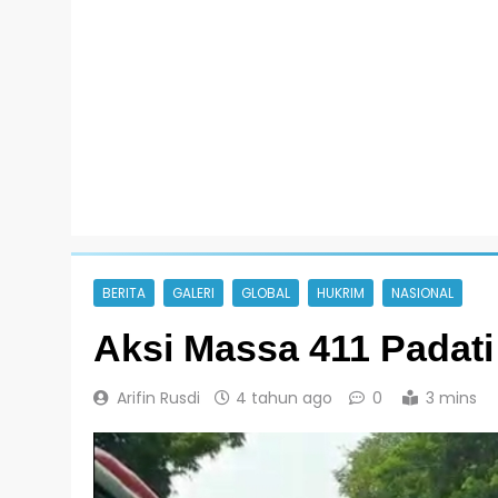
BERITA
GALERI
GLOBAL
HUKRIM
NASIONAL
Aksi Massa 411 Padat
Arifin Rusdi
4 tahun ago
0
3 mins