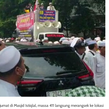
jumat di Masjid Istiqlal, massa 411 langsung merangsek ke lokasi