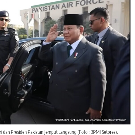
i dan Presiden Pakistan Jemput Langsung.(Foto : BPMI Setpres).