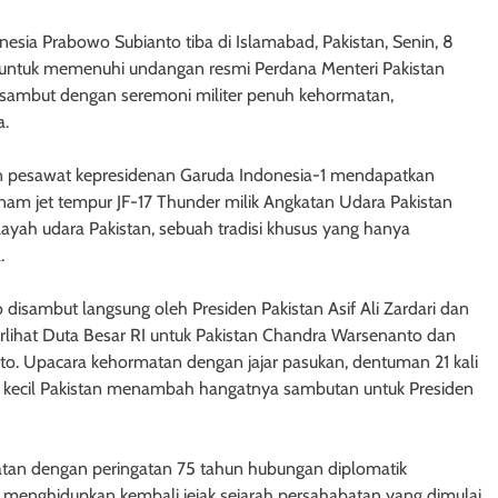
nesia Prabowo Subianto tiba di Islamabad, Pakistan, Senin, 8
 untuk memenuhi undangan resmi Perdana Menteri Pakistan
disambut dengan seremoni militer penuh kehormatan,
a.
 pesawat kepresidenan Garuda Indonesia-1 mendapatkan
m jet tempur JF-17 Thunder milik Angkatan Udara Pakistan
yah udara Pakistan, sebuah tradisi khusus yang hanya
.
 disambut langsung oleh Presiden Pakistan Asif Ali Zardari dan
erlihat Duta Besar RI untuk Pakistan Chandra Warsenanto dan
nto. Upacara kehormatan dengan jajar pasukan, dentuman 21 kali
k kecil Pakistan menambah hangatnya sambutan untuk Presiden
epatan dengan peringatan 75 tahun hubungan diplomatik
 menghidupkan kembali jejak sejarah persahabatan yang dimulai