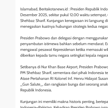
Islamabad, Beritakotanews.id : Presiden Republik Indo
Desember 2025, sekitar pukul 12.00 waktu setempat,
Shehbaz Sharif. Kunjungan kenegaraan ini langsung 
menegaskan kuatnya hubungan strategis kedua negar
Presiden Prabowo dan delegasi dengan menggunakan
penyambutan istimewa bahkan sebelum mendarat. Ena
mengawal pesawat Kepresidenan ketika memasuki wila
diberikan kepada tamu negara setingkat kepala negara
Setibanya di Nur Khan Base Airport, Presiden Prabowo
PM Shehbaz Sharif, sementara dari pihak Indonesia t
Atase Pertahanan RI Kolonel Inf. Henru Hidayat Susa
_Gun Salute_, dan rangkaian bunga dari seorang ana
Republik Indonesia.
Kunjungan ini memiliki makna historis penting, bert
Indonesia–Pakistan. Kehadiran Presiden Prabowo juga