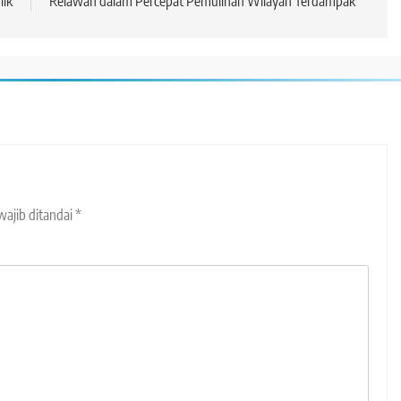
lik
Relawan dalam Percepat Pemulihan Wilayah Terdampak
wajib ditandai
*