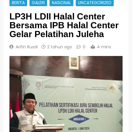
BERITA
GALERI
NASIONAL
UNCATEGORIZED
LP3H LDII Halal Center
Bersama IPB Halal Center
Gelar Pelatihan Juleha
Arifin Rusdi
2 tahun ago
0
4 mins