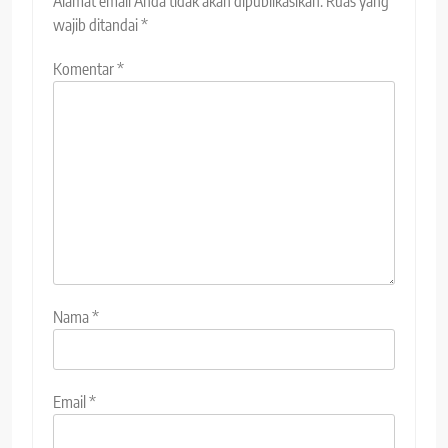
Alamat email Anda tidak akan dipublikasikan.
Ruas yang
wajib ditandai
*
Komentar
*
Nama
*
Email
*