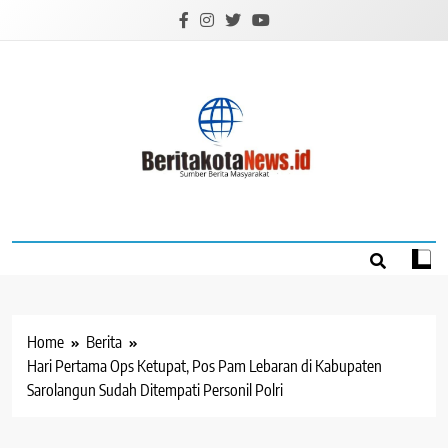
Skip
to
content
BERITAKOTANEW
Sumber Berita Masyarakat
Home
Berita
Hari Pertama Ops Ketupat, Pos Pam Lebaran di Kabupaten
Sarolangun Sudah Ditempati Personil Polri