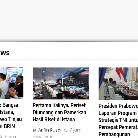
ews
k Bangsa
Pertama Kalinya, Periset
Presiden Prabowo
Istana,
Diundang dan Pamerkan
Laporan Program
owo Tinjau
Hasil Riset di Istana
Strategis TNI unt
si BRIN
Percepat Pemerat
Arifin Rusdi
7 jam
Pembangunan
7 jam
ago
0