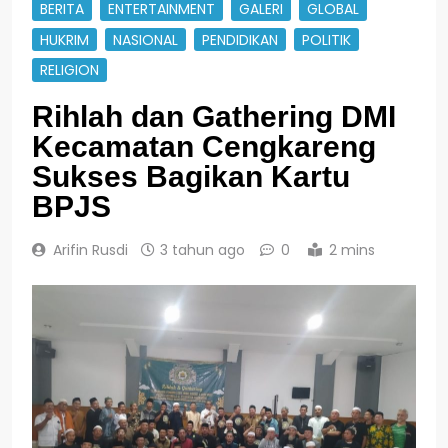
BERITA
ENTERTAINMENT
GALERI
GLOBAL
HUKRIM
NASIONAL
PENDIDIKAN
POLITIK
RELIGION
Rihlah dan Gathering DMI
Kecamatan Cengkareng
Sukses Bagikan Kartu
BPJS
Arifin Rusdi
3 tahun ago
0
2 mins