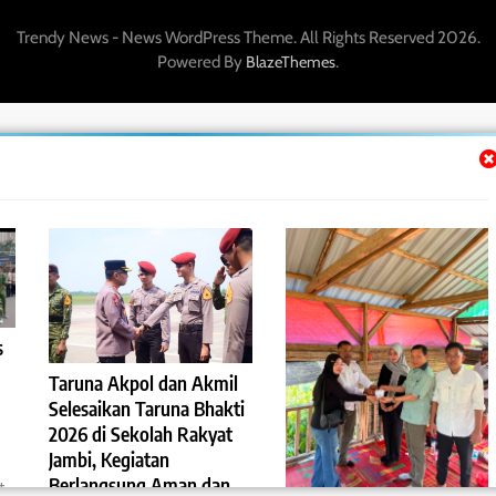
Trendy News - News WordPress Theme. All Rights Reserved 2026.
Powered By
.
BlazeThemes
s
Taruna Akpol dan Akmil
Selesaikan Taruna Bhakti
2026 di Sekolah Rakyat
Jambi, Kegiatan
Berlangsung Aman dan
t