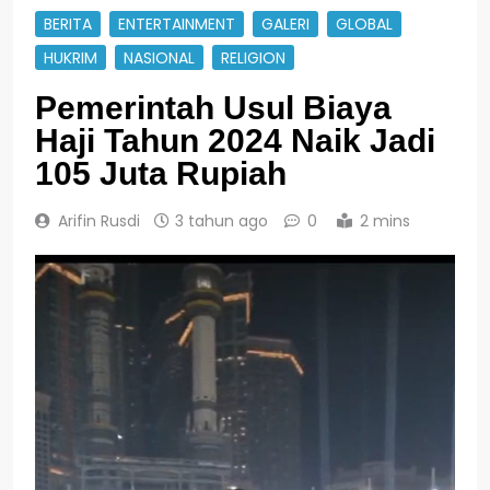
BERITA
ENTERTAINMENT
GALERI
GLOBAL
HUKRIM
NASIONAL
RELIGION
Pemerintah Usul Biaya
Haji Tahun 2024 Naik Jadi
105 Juta Rupiah
Arifin Rusdi
3 tahun ago
0
2 mins