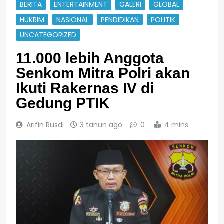
BERITA
ENTERTAINMENT
GALERI
GLOBAL
HUKRIM
NASIONAL
PENDIDIKAN
POLITIK
UNCATEGORIZED
11.000 lebih Anggota
Senkom Mitra Polri akan
Ikuti Rakernas IV di
Gedung PTIK
Arifin Rusdi
3 tahun ago
0
4 mins