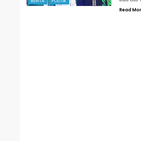
BERITA
POLITIK
Read Mo