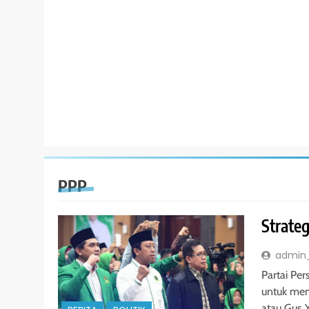
PPP
Strate
admin
Partai Pe
untuk me
atau Gus 