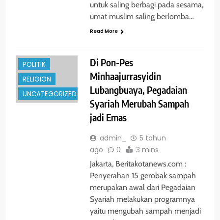
untuk saling berbagi pada sesama,
GLOBAL
umat muslim saling berlomba…
HUKRIM
Read More
NASIONAL
PENDIDIKAN
Di Pon-Pes
POLITIK
Minhaajurrasyidin
RELIGION
Lubangbuaya, Pegadaian
UNCATEGORIZED
Syariah Merubah Sampah
jadi Emas
admin_
5 tahun
ago
0
3 mins
Jakarta, Beritakotanews.com :
Penyerahan 15 gerobak sampah
merupakan awal dari Pegadaian
ENTERTAINMENT
Syariah melakukan programnya
yaitu mengubah sampah menjadi
GLOBAL