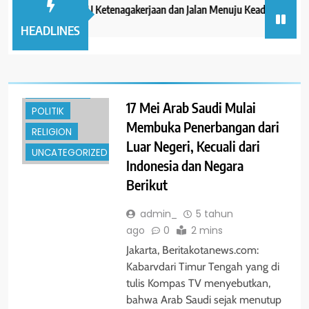
ENTERTAINMENT
Dr. Narmodo, RUU Ketenagakerjaan dan Jalan Menuju Keadilan Distribusi
GLOBAL
HEADLINES
HUKRIM
NASIONAL
PENDIDIKAN
17 Mei Arab Saudi Mulai
POLITIK
Membuka Penerbangan dari
RELIGION
Luar Negeri, Kecuali dari
UNCATEGORIZED
Indonesia dan Negara
Berikut
admin_
5 tahun
ago
0
2 mins
Jakarta, Beritakotanews.com:
Kabarvdari Timur Tengah yang di
tulis Kompas TV menyebutkan,
bahwa Arab Saudi sejak menutup