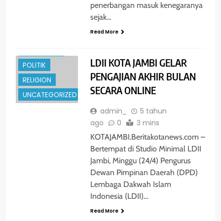
penerbangan masuk kenegaranya
GLOBAL
sejak…
HUKRIM
Read More
NASIONAL
PENDIDIKAN
LDII KOTA JAMBI GELAR
POLITIK
PENGAJIAN AKHIR BULAN
RELIGION
SECARA ONLINE
UNCATEGORIZED
admin_
5 tahun
ago
0
3 mins
KOTAJAMBI.Beritakotanews.com –
Bertempat di Studio Minimal LDII
Jambi, Minggu (24/4) Pengurus
ENTERTAINMENT
Dewan Pimpinan Daerah (DPD)
Lembaga Dakwah Islam
GLOBAL
Indonesia (LDII)…
HUKRIM
Read More
NASIONAL