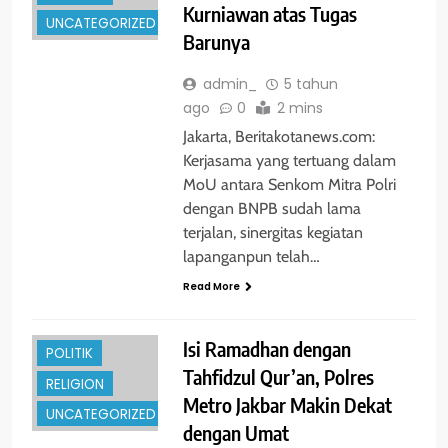
Kurniawan atas Tugas
UNCATEGORIZED
Barunya
admin_
5 tahun
ago
0
2 mins
Jakarta, Beritakotanews.com:
Kerjasama yang tertuang dalam
MoU antara Senkom Mitra Polri
ENTERTAINMENT
dengan BNPB sudah lama
terjalan, sinergitas kegiatan
GLOBAL
lapanganpun telah…
HUKRIM
Read More
NASIONAL
PENDIDIKAN
Isi Ramadhan dengan
POLITIK
Tahfidzul Qur’an, Polres
RELIGION
Metro Jakbar Makin Dekat
UNCATEGORIZED
dengan Umat