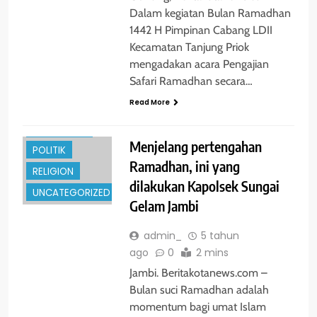
Dalam kegiatan Bulan Ramadhan
1442 H Pimpinan Cabang LDII
Kecamatan Tanjung Priok
mengadakan acara Pengajian
GLOBAL
Safari Ramadhan secara…
HUKRIM
Read More
NASIONAL
PENDIDIKAN
Menjelang pertengahan
POLITIK
Ramadhan, ini yang
RELIGION
dilakukan Kapolsek Sungai
UNCATEGORIZED
Gelam Jambi
admin_
5 tahun
ago
0
2 mins
Jambi. Beritakotanews.com –
Bulan suci Ramadhan adalah
ENTERTAINMENT
momentum bagi umat Islam