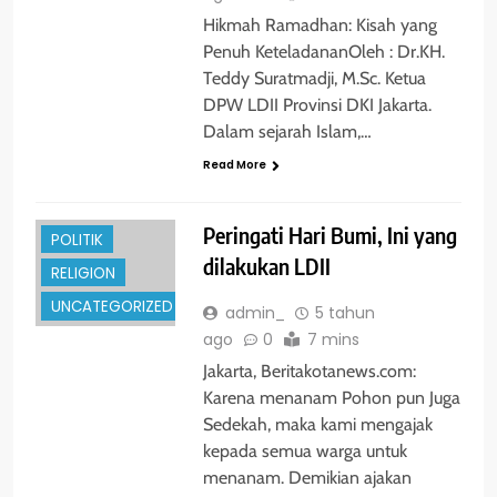
Hikmah Ramadhan: Kisah yang
Penuh KeteladananOleh : Dr.KH.
Teddy Suratmadji, M.Sc. Ketua
DPW LDII Provinsi DKI Jakarta.
GLOBAL
Dalam sejarah Islam,…
HUKRIM
Read More
NASIONAL
PENDIDIKAN
Peringati Hari Bumi, Ini yang
POLITIK
dilakukan LDII
RELIGION
UNCATEGORIZED
admin_
5 tahun
ago
0
7 mins
Jakarta, Beritakotanews.com:
Karena menanam Pohon pun Juga
Sedekah, maka kami mengajak
kepada semua warga untuk
menanam. Demikian ajakan