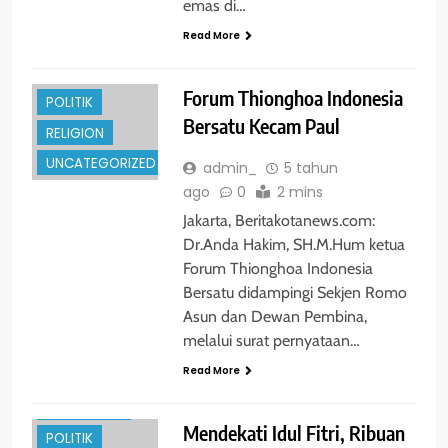
emas di…
HUKRIM
Read More
NASIONAL
PENDIDIKAN
Forum Thionghoa Indonesia
POLITIK
Bersatu Kecam Paul
RELIGION
UNCATEGORIZED
admin_
5 tahun
ago
0
2 mins
Jakarta, Beritakotanews.com:
Dr.Anda Hakim, SH.M.Hum ketua
Forum Thionghoa Indonesia
Bersatu didampingi Sekjen Romo
Asun dan Dewan Pembina,
GLOBAL
melalui surat pernyataan…
HUKRIM
Read More
NASIONAL
PENDIDIKAN
Mendekati Idul Fitri, Ribuan
POLITIK