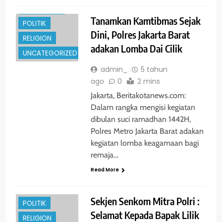
PENDIDIKAN
Tanamkan Kamtibmas Sejak
POLITIK
Dini, Polres Jakarta Barat
RELIGION
adakan Lomba Dai Cilik
UNCATEGORIZED
admin_
5 tahun
ago
0
2 mins
Jakarta, Beritakotanews.com:
Dalam rangka mengisi kegiatan
dibulan suci ramadhan 1442H,
ENTERTAINMENT
Polres Metro Jakarta Barat adakan
kegiatan lomba keagamaan bagi
GLOBAL
remaja…
HUKRIM
Read More
NASIONAL
PENDIDIKAN
Sekjen Senkom Mitra Polri :
POLITIK
Selamat Kepada Bapak Lilik
RELIGION