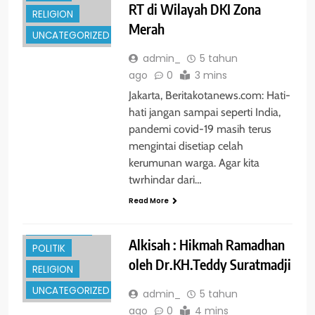
RT di Wilayah DKI Zona
RELIGION
Merah
UNCATEGORIZED
admin_
5 tahun
ago
0
3 mins
Jakarta, Beritakotanews.com: Hati-
hati jangan sampai seperti India,
pandemi covid-19 masih terus
ENTERTAINMENT
mengintai disetiap celah
kerumunan warga. Agar kita
GLOBAL
twrhindar dari…
HUKRIM
Read More
NASIONAL
PENDIDIKAN
Alkisah : Hikmah Ramadhan
POLITIK
oleh Dr.KH.Teddy Suratmadji
RELIGION
UNCATEGORIZED
admin_
5 tahun
ago
0
4 mins