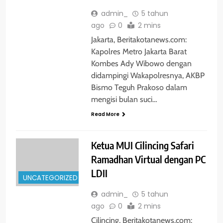
admin_
5 tahun
ago
0
2 mins
Jakarta, Beritakotanews.com:
Kapolres Metro Jakarta Barat
Kombes Ady Wibowo dengan
didampingi Wakapolresnya, AKBP
Bismo Teguh Prakoso dalam
mengisi bulan suci…
Read More
Ketua MUI Cilincing Safari
Ramadhan Virtual dengan PC
LDII
UNCATEGORIZED
admin_
5 tahun
ago
0
2 mins
Cilincing, Beritakotanews.com: