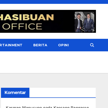
RTAINMENT
BERITA
OPINI
Komentar
Kasman Manurung
pada
Kaesang Pangarep