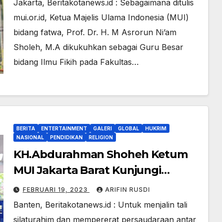
Jakarta, Beritakotanews.id : Sebagaimana ditulis
mui.or.id, Ketua Majelis Ulama Indonesia (MUI)
bidang fatwa, Prof. Dr. H. M Asrorun Ni’am
Sholeh, M.A dikukuhkan sebagai Guru Besar
bidang Ilmu Fikih pada Fakultas…
BERITA
ENTERTAINMENT
GALERI
GLOBAL
HUKRIM
NASIONAL
PENDIDIKAN
RELIGION
KH.Abdurahman Shoheh Ketum
MUI Jakarta Barat Kunjungi
Kampung Mualaf Suku Baduy
FEBRUARI 19, 2023
ARIFIN RUSDI
Banten
Banten, Beritakotanews.id : Untuk menjalin tali
silaturahim dan mempererat persaudaraan antar