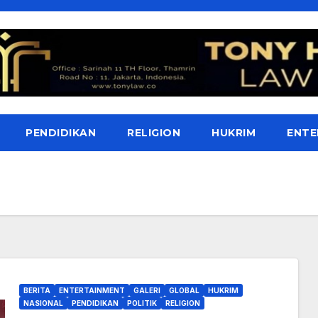
PENDIDIKAN
RELIGION
HUKRIM
ENTE
BERITA
ENTERTAINMENT
GALERI
GLOBAL
HUKRIM
NASIONAL
PENDIDIKAN
POLITIK
RELIGION