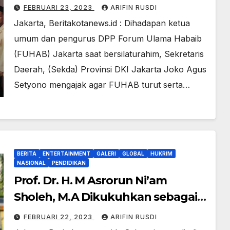
Lagi
FEBRUARI 23, 2023
ARIFIN RUSDI
Jakarta, Beritakotanews.id : Dihadapan ketua
umum dan pengurus DPP Forum Ulama Habaib
(FUHAB) Jakarta saat bersilaturahim, Sekretaris
Daerah, (Sekda) Provinsi DKI Jakarta Joko Agus
Setyono mengajak agar FUHAB turut serta…
BERITA
ENTERTAINMENT
GALERI
GLOBAL
HUKRIM
NASIONAL
PENDIDIKAN
Prof. Dr. H. M Asrorun Ni’am
Sholeh, M.A Dikukuhkan sebagai
Guru Besar UIN Syarif Hidayatullah
FEBRUARI 22, 2023
ARIFIN RUSDI
Jakarta