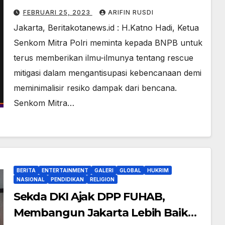
Ancaman Bencana
FEBRUARI 25, 2023
ARIFIN RUSDI
Hidrometeorologi
Jakarta, Beritakotanews.id : H.Katno Hadi, Ketua
Senkom Mitra Polri meminta kepada BNPB untuk
terus memberikan ilmu-ilmunya tentang rescue
mitigasi dalam mengantisupasi kebencanaan demi
meminimalisir resiko dampak dari bencana.
Senkom Mitra…
BERITA
ENTERTAINMENT
GALERI
GLOBAL
HUKRIM
NASIONAL
PENDIDIKAN
RELIGION
Sekda DKI Ajak DPP FUHAB,
Membangun Jakarta Lebih Baik