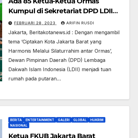
Ada 85 Ketua-Ketua Ormas
Kumpul di Sekretariat DPD LDII
Jakarta Barat
FEBRUARI 28, 2023
ARIFIN RUSDI
Jakarta, Beritakotanews.id : Dengan mengambil
tema ‘Ciptakan Kota Jakarta Barat yang
Harmonis Melalui Silaturrahim antar Ormas’,
Dewan Pimpinan Daerah (DPD) Lembaga
Dakwah Islam Indonesia (LDII) menjadi tuan
rumah pada putaran…
BERITA
ENTERTAINMENT
GALERI
GLOBAL
HUKRIM
NASIONAL
Ketua FKUB Jakarta Barat