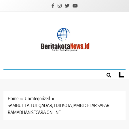
Skip
to
content
BERITAKOTANEW
Sumber Berita Masyarakat
Home
Uncategorized
SAMBUT LAITUL QADAR, LDII KOTA JAMBI GELAR SAFARI
RAMADHAN SECARA ONLINE