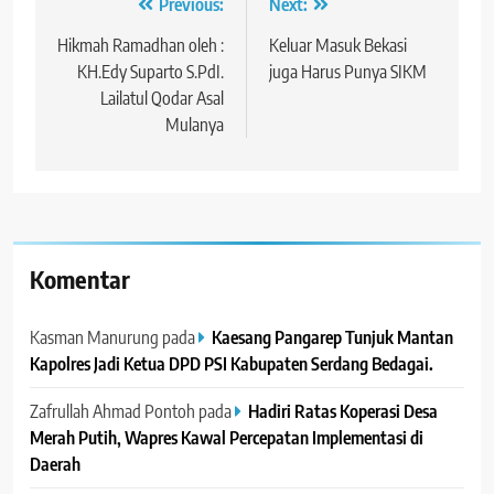
Navigasi
Previous:
Next:
pos
Hikmah Ramadhan oleh :
Keluar Masuk Bekasi
KH.Edy Suparto S.PdI.
juga Harus Punya SIKM
Lailatul Qodar Asal
Mulanya
Komentar
Kasman Manurung
pada
Kaesang Pangarep Tunjuk Mantan
Kapolres Jadi Ketua DPD PSI Kabupaten Serdang Bedagai. ‎ ‎
Zafrullah Ahmad Pontoh
pada
Hadiri Ratas Koperasi Desa
Merah Putih, Wapres Kawal Percepatan Implementasi di
Daerah