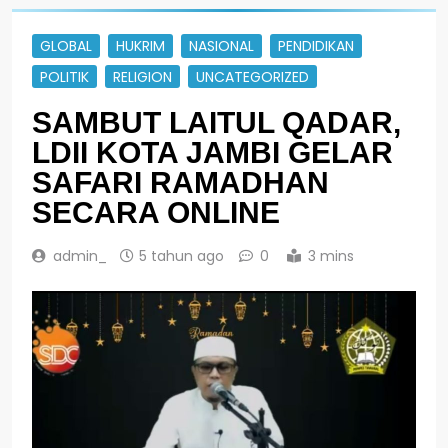
GLOBAL
HUKRIM
NASIONAL
PENDIDIKAN
POLITIK
RELIGION
UNCATEGORIZED
SAMBUT LAITUL QADAR,
LDII KOTA JAMBI GELAR
SAFARI RAMADHAN
SECARA ONLINE
admin_
5 tahun ago
0
3 mins