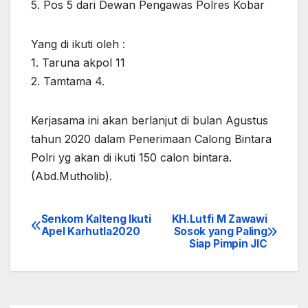
5. Pos 5 dari Dewan Pengawas Polres Kobar
Yang di ikuti oleh :
1. Taruna akpol 11
2. Tamtama 4.
Kerjasama ini akan berlanjut di bulan Agustus
tahun 2020 dalam Penerimaan Calong Bintara
Polri yg akan di ikuti 150 calon bintara.
(Abd.Mutholib).
Senkom Kalteng Ikuti
KH.Lutfi M Zawawi
Navigasi
Apel Karhutla2020
Sosok yang Paling
Siap Pimpin JIC
pos