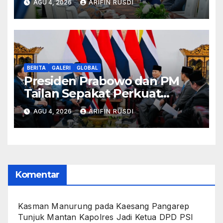
AGU 4, 2026
ARIFIN RUSDI
Pokok Haluan Negara
BERITA
GALERI
GLOBAL
Presiden Prabowo dan PM
Tailan Sepakat Perkuat
Kemitraan Strategis, Dorong
AGU 4, 2026
ARIFIN RUSDI
Stabilitas Kawasan ASEAN
Komentar
Kasman Manurung
pada
Kaesang Pangarep
Tunjuk Mantan Kapolres Jadi Ketua DPD PSI