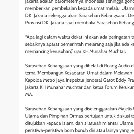
Jakarta adalah barometernya Indonesia sehingga gon
memberikan pembekalan kepada umat melalui Ulama, ha
DKI Jakarta selenggarakan Sarasehan Kebangsaan. D
Provinsi DKI Jakarta saat membuka Sarasehan Kebang
“Apa lagi dalam waktu dekat ini akan ada peringatan
sebaiknya aparat pemerintah melarang saja jika ada k
memancing kerusuhan,” ujar KH.Munahar Muchtar.
Sarasehan Kebangsaan yang dihelat di Ruang Audio dr H
tema ‘Membangun Kesadaran Umat dalam Melawan Ra
Kapolda Metro Jaya Inspektur Jenderal Gatot Eddy Pr
Jakarta KH Munahar Muchtar dan ketua Forum Keruk
MA.
Sarasehan Kebangsaan yang diselenggarakan Majelis Ul
Ulama dan Pimpinan Ormas bertujuan untuk diskusi te
ditujukkan kepada Islam, dan silaturahim antar Ulama
peristiwa-peristiwa bom bunuh diri atau lainya yang je