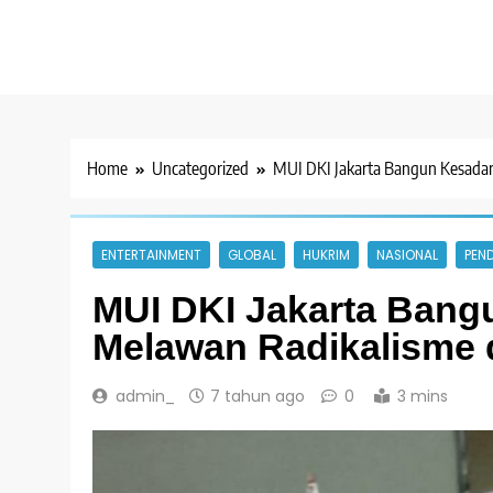
Home
Uncategorized
MUI DKI Jakarta Bangun Kesada
ENTERTAINMENT
GLOBAL
HUKRIM
NASIONAL
PEND
MUI DKI Jakarta Bang
Melawan Radikalisme 
admin_
7 tahun ago
0
3 mins