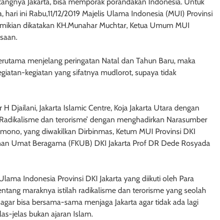
cangnya Jakarta, bisa memporak porandakan Indonesia. Untuk
ri ini Rabu,11/12/2019 Majelis Ulama Indonesia (MUI) Provinsi
emikian dikatakan KH.Munahar Muchtar, Ketua Umum MUI
saan.
 terutama menjelang peringatan Natal dan Tahun Baru, maka
egiatan-kegiatan yang sifatnya mudlorot, supaya tidak
 Djailani, Jakarta Islamic Centre, Koja Jakarta Utara dengan
dikalisme dan terorisme’ dengan menghadirkan Narasumber
amono, yang diwakilkan Dirbinmas, Ketum MUI Provinsi DKI
unan Umat Beragama (FKUB) DKI Jakarta Prof DR Dede Rosyada
ama Indonesia Provinsi DKI Jakarta yang diikuti oleh Para
ntang maraknya istilah radikalisme dan terorisme yang seolah
 agar bisa bersama-sama menjaga Jakarta agar tidak ada lagi
las-jelas bukan ajaran Islam.