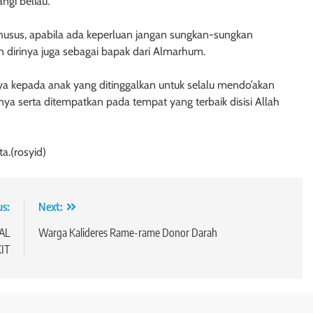
gi beliau.
usus, apabila ada keperluan jangan sungkan-sungkan
 dirinya juga sebagai bapak dari Almarhum.
a kepada anak yang ditinggalkan untuk selalu mendo’akan
a serta ditempatkan pada tempat yang terbaik disisi Allah
a.(rosyid)
us:
Next:
AL
Warga Kalideres Rame-rame Donor Darah
IT