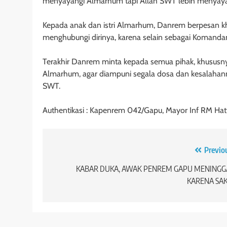
menyayangi Almarhum tapi Allah SWT lebih menyayan
Kepada anak dan istri Almarhum, Danrem berpesan kh
menghubungi dirinya, karena selain sebagai Komandan
Terakhir Danrem minta kepada semua pihak, khususny
Almarhum, agar diampuni segala dosa dan kesalahanny
SWT.
Authentikasi : Kapenrem 042/Gapu, Mayor Inf RM Hatt
Navigasi
Previo
pos
KABAR DUKA, AWAK PENREM GAPU MENINGG
KARENA SAK