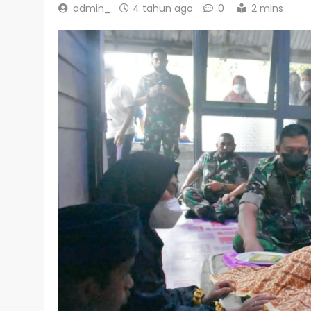
admin_
4 tahun ago
0
2 mins