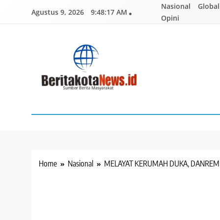
Skip
Nasional
Global
Agustus 9, 2026
9:48:18 AM
to
Opini
content
BERITAKOTANEWS
Sumber Berita Masyarakat
Home
Nasional
MELAYAT KERUMAH DUKA, DANREM 0