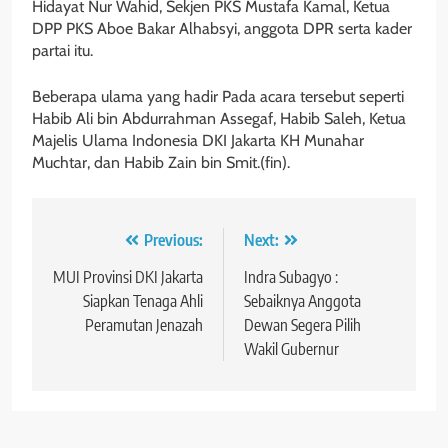
Hidayat Nur Wahid, Sekjen PKS Mustafa Kamal, Ketua
DPP PKS Aboe Bakar Alhabsyi, anggota DPR serta kader
partai itu.
Beberapa ulama yang hadir Pada acara tersebut seperti
Habib Ali bin Abdurrahman Assegaf, Habib Saleh, Ketua
Majelis Ulama Indonesia DKI Jakarta KH Munahar
Muchtar, dan Habib Zain bin Smit.(fin).
Navigasi
Previous:
Next:
pos
MUI Provinsi DKI Jakarta
Indra Subagyo :
Siapkan Tenaga Ahli
Sebaiknya Anggota
Peramutan Jenazah
Dewan Segera Pilih
Wakil Gubernur