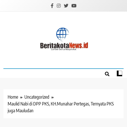
Skip
to
content
BERITAKOTANEW
Sumber Berita Masyarakat
Home
Uncategorized
Maulid Nabi di DPP PKS, KH.Munahar Pertegas, Ternyata PKS
juga Mauludan