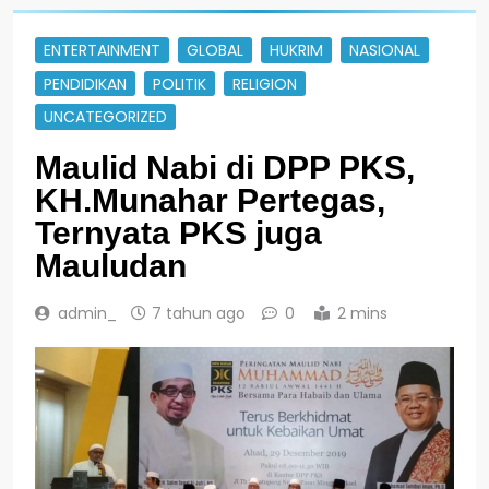
ENTERTAINMENT
GLOBAL
HUKRIM
NASIONAL
PENDIDIKAN
POLITIK
RELIGION
UNCATEGORIZED
Maulid Nabi di DPP PKS,
KH.Munahar Pertegas,
Ternyata PKS juga
Mauludan
admin_
7 tahun ago
0
2 mins