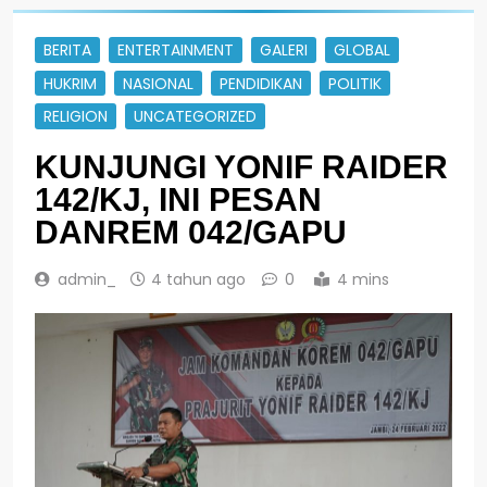
BERITA
ENTERTAINMENT
GALERI
GLOBAL
HUKRIM
NASIONAL
PENDIDIKAN
POLITIK
RELIGION
UNCATEGORIZED
KUNJUNGI YONIF RAIDER
142/KJ, INI PESAN
DANREM 042/GAPU
admin_
4 tahun ago
0
4 mins