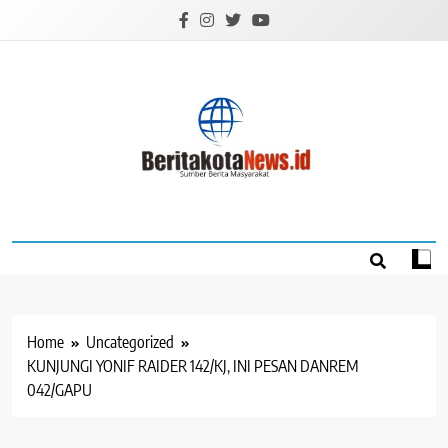
Skip
to
content
BERITAKOTANEW
Sumber Berita Masyarakat
Home
Uncategorized
KUNJUNGI YONIF RAIDER 142/KJ, INI PESAN DANREM
042/GAPU