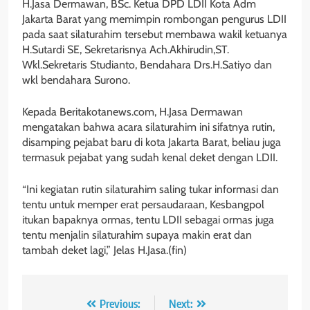
H.Jasa Dermawan, BSc. Ketua DPD LDII Kota Adm
Jakarta Barat yang memimpin rombongan pengurus LDII
pada saat silaturahim tersebut membawa wakil ketuanya
H.Sutardi SE, Sekretarisnya Ach.Akhirudin,ST.
Wkl.Sekretaris Studianto, Bendahara Drs.H.Satiyo dan
wkl bendahara Surono.
Kepada Beritakotanews.com, H.Jasa Dermawan
mengatakan bahwa acara silaturahim ini sifatnya rutin,
disamping pejabat baru di kota Jakarta Barat, beliau juga
termasuk pejabat yang sudah kenal deket dengan LDII.
“Ini kegiatan rutin silaturahim saling tukar informasi dan
tentu untuk memper erat persaudaraan, Kesbangpol
itukan bapaknya ormas, tentu LDII sebagai ormas juga
tentu menjalin silaturahim supaya makin erat dan
tambah deket lagi,” Jelas H.Jasa.(fin)
Navigasi
Previous:
Next: