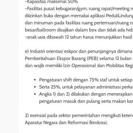
-Kapasitas maksimal 50%
-Fasilitas pusat kebugaran/gym, ruang rapat/meeting
diizinkan buka dengan memakai aplikasi PeduliLindun
dan minuman pada fasilitas ruang pertemuan/ruang r
besar/ballroom disajikan dalam box dan tidak ada h
-anak usia dibawah 12 tahun harus menunjukkan hasil 
e) Industri orientasi eskpor dan penunjangnya dima
Pemberitahuan Ekspor Barang (PEB) selama 12 bulan 
dan wajib memiliki lzin Operasional dan Mobilitas Keg
Pengaturan shift dengan 75% staf untuk setiap s
Serta 25%, untuk pelayanan administrasi perk
Angka 1) dan 2) dilakukan dengan menerapkan 
pengaturan masuk dan pulang serta makan ka
2) esensial pada sektor pemerintahan mengikuti kete
Aparatur Negara dan Reformasi Birokrasi;