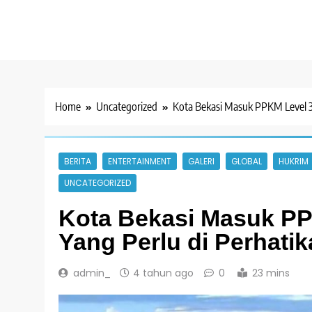
Home
Uncategorized
Kota Bekasi Masuk PPKM Level 3,
BERITA
ENTERTAINMENT
GALERI
GLOBAL
HUKRIM
UNCATEGORIZED
Kota Bekasi Masuk PPK
Yang Perlu di Perhati
admin_
4 tahun ago
0
23 mins