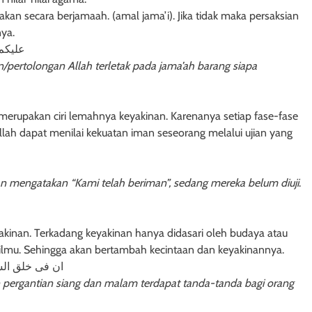
kan secara berjamaah. (amal jama’i). Jika tidak maka persaksian
ya.
عليكم 
pertolongan Allah terletak pada jama’ah barang siapa
 merupakan ciri lemahnya keyakinan. Karenanya setiap fase-fase
llah dapat menilai kekuatan iman seseorang melalui ujian yang
 mengatakan “Kami telah beriman”, sedang mereka belum diuji
.
nan. Terkadang keyakinan hanya didasari oleh budaya atau
n ilmu. Sehingga akan bertambah kecintaan dan keyakinannya.
ان فى خلق السم
pergantian siang dan malam terdapat tanda-tanda bagi orang