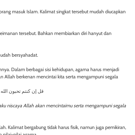
orang masuk Islam. Kalimat singkat tersebut mudah diucapkan
keimanan tersebut. Bahkan membiarkan diri hanyut dan
sudah bersyahadat.
innya. Dalam berbagai sisi kehidupan, agama harus menjadi
Allah berkenan mencintai kita serta mengampuni segala
قل إن كنتم تحبون الله 
h aku niscaya Allah akan mencintaimu serta mengampuni segala
. Kalimat bergabung tidak harus fisik, namun juga pemikiran,
nilai-nilai agama.