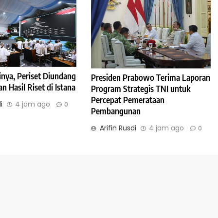
inya, Periset Diundang
Presiden Prabowo Terima Laporan
 Hasil Riset di Istana
Program Strategis TNI untuk
Percepat Pemerataan
i
4 jam ago
0
Pembangunan
Arifin Rusdi
4 jam ago
0