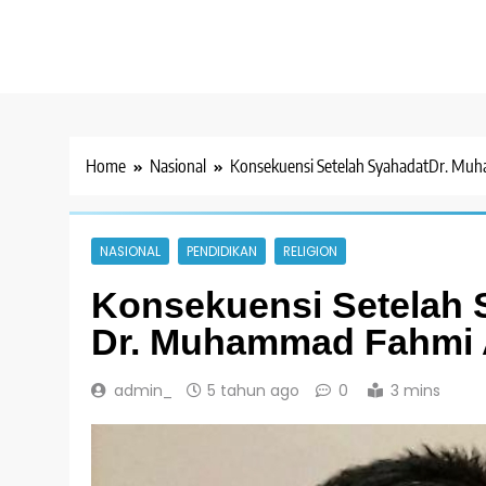
Home
Nasional
Konsekuensi Setelah SyahadatDr. Mu
NASIONAL
PENDIDIKAN
RELIGION
Konsekuensi Setelah 
Dr. Muhammad Fahmi 
admin_
5 tahun ago
0
3 mins