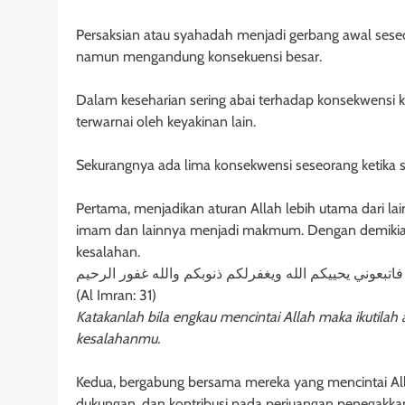
Persaksian atau syahadah menjadi gerbang awal sese
namun mengandung konsekuensi besar.
Dalam keseharian sering abai terhadap konsekwensi 
terwarnai oleh keyakinan lain.
Sekurangnya ada lima konsekwensi seseorang ketika 
Pertama, menjadikan aturan Allah lebih utama dari la
imam dan lainnya menjadi makmum. Dengan demikian 
kesalahan.
فاتبعوني يحييكم الله ويغفرلكم ذنوبكم والله غفور الرحيم
(Al Imran: 31)
Katakanlah bila engkau mencintai Allah maka ikutila
kesalahanmu.
Kedua, bergabung bersama mereka yang mencintai Allah
dukungan, dan kontribusi pada perjuangan penegakkan 