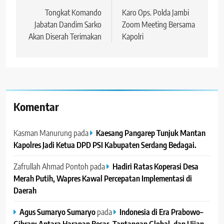
pos
Tongkat Komando
Karo Ops. Polda Jambi
Jabatan Dandim Sarko
Zoom Meeting Bersama
Akan Diserah Terimakan
Kapolri
Komentar
Kasman Manurung
pada
Kaesang Pangarep Tunjuk Mantan
Kapolres Jadi Ketua DPD PSI Kabupaten Serdang Bedagai. ‎ ‎
Zafrullah Ahmad Pontoh
pada
Hadiri Ratas Koperasi Desa
Merah Putih, Wapres Kawal Percepatan Implementasi di
Daerah
Agus Sumaryo Sumaryo
pada
Indonesia di Era Prabowo–
Gibran: Antara Harapan Besar, Tantangan Global, dan Ujian