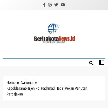
Skip
to
content
BERITAKOTANEW
Sumber Berita Masyarakat
Home
Nasional
Kapolda Jambi Irjen Pol Rachmad Hadiri Pekan Panutan
Perpajakan