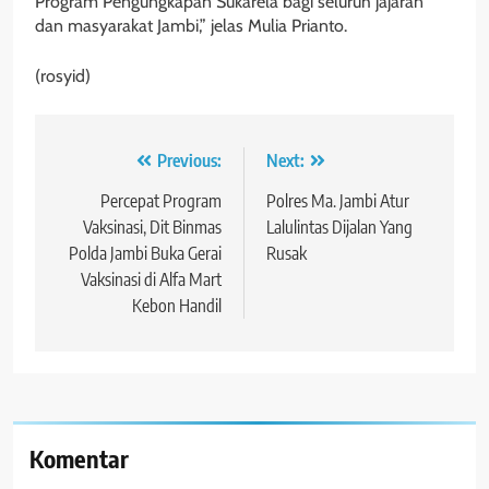
Program Pengungkapan Sukarela bagi seluruh jajaran
dan masyarakat Jambi,” jelas Mulia Prianto.
(rosyid)
Navigasi
Previous:
Next:
pos
Percepat Program
Polres Ma. Jambi Atur
Vaksinasi, Dit Binmas
Lalulintas Dijalan Yang
Polda Jambi Buka Gerai
Rusak
Vaksinasi di Alfa Mart
Kebon Handil
Komentar