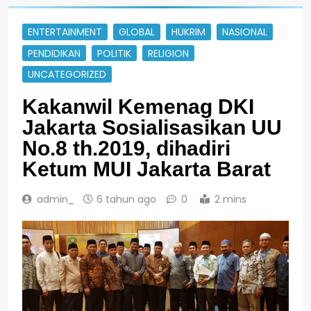
ENTERTAINMENT
GLOBAL
HUKRIM
NASIONAL
PENDIDIKAN
POLITIK
RELIGION
UNCATEGORIZED
Kakanwil Kemenag DKI
Jakarta Sosialisasikan UU
No.8 th.2019, dihadiri
Ketum MUI Jakarta Barat
admin_
6 tahun ago
0
2 mins