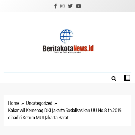
Skip
to
content
BERITAKOTANEW
Sumber Berita Masyarakat
Home
Uncategorized
Kakanwil Kemenag DKI Jakarta Sosialisasikan UU No.8 th.2019,
dihadiri Ketum MUI Jakarta Barat