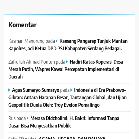
Komentar
Kasman Manurung
pada
Kaesang Pangarep Tunjuk Mantan
Kapolres Jadi Ketua DPD PSI Kabupaten Serdang Bedagai. ‎ ‎
Zafrullah Ahmad Pontoh
pada
Hadiri Ratas Koperasi Desa
Merah Putih, Wapres Kawal Percepatan Implementasi di
Daerah
Agus Sumaryo Sumaryo
pada
Indonesia di Era Prabowo–
Gibran: Antara Harapan Besar, Tantangan Global, dan Ujian
Geopolitik Dunia Oleh: Troy Evelon Pomalingo
Rus
pada
Merasa Didzholimi, H. Bakri: Informasi Tanpa
Dasar Bisa Menyesatkan Publik
Setio EP
pada
AGAMA, NEGARA, DAN BAHAYA