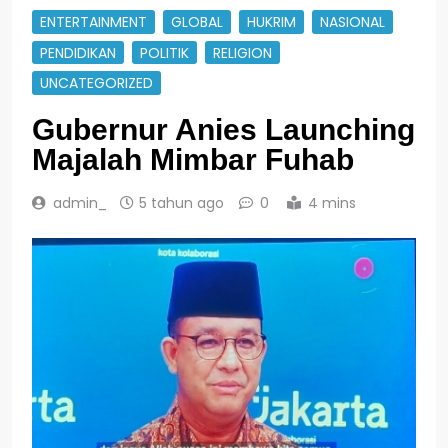
ENTERTAINMENT
GLOBAL
HUKRIM
NASIONAL
PENDIDIKAN
POLITIK
RELIGION
UNCATEGORIZED
Gubernur Anies Launching
Majalah Mimbar Fuhab
admin_
5 tahun ago
0
4 mins