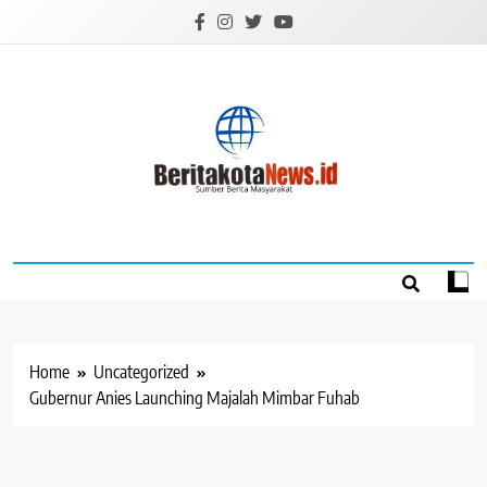
Skip
to
content
BERITAKOTANEW
Sumber Berita Masyarakat
Home
Uncategorized
Gubernur Anies Launching Majalah Mimbar Fuhab