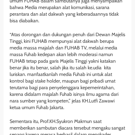
umum FUHAB dalam sambutanya juga menyampaikan
bahwa Media merupakan alat komunikasi, sarana
perantara dan alat dakwah yang keberadaannya tidak
bisa diabaikan.
“Atas dorongan dan dukungan penuh dari Dewan Majelis
Tinggi, kini FUHAB mempunyai alat dakwah berupa
media massa majalah dan FUHAB TV, melalui media
massa Fuhab kedepan akan lebih moderasi namun
FUHAB tetap pada garis Majelis Tinggi yakni katakan
benar jika itu benar, salah jika itu salah ke.udia kita
luriskan. manfaatkanlah media Fuhab ini untuk alat
kontrol bagi stake holder, maupun bagi pribadi umat
terutama bagi para penyelenggara kepemerintahan,
karena didalam majalah Fuhab isinya ilmu agama dari
nara sumber yang kompeten,” jelas KH.Lutfi Zawawi
ketua umum Fuhab Jakarta.
Sementara itu, Prof.KH.Syukron Makmun saat
memberikan sambutan diacara tersebut mengaku sangat
senang karena merasa berhasil dalam mengkader.