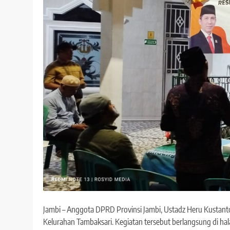
Jambi – Anggota DPRD Provinsi Jambi, Ustadz Heru Kustant
Kelurahan Tambaksari. Kegiatan tersebut berlangsung di ha