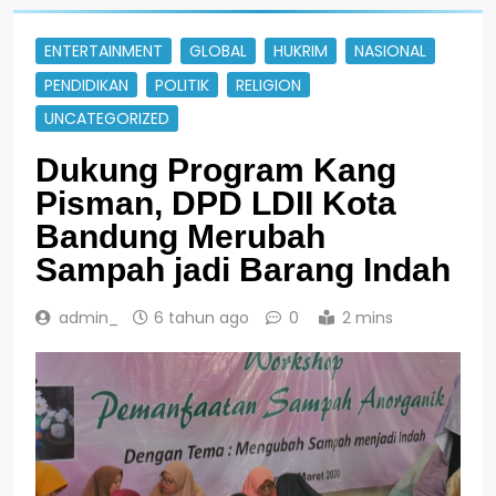
ENTERTAINMENT
GLOBAL
HUKRIM
NASIONAL
PENDIDIKAN
POLITIK
RELIGION
UNCATEGORIZED
Dukung Program Kang
Pisman, DPD LDII Kota
Bandung Merubah
Sampah jadi Barang Indah
admin_
6 tahun ago
0
2 mins