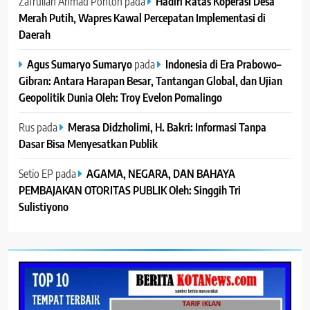
Zafrullah Ahmad Pontoh
pada
Hadiri Ratas Koperasi Desa
Merah Putih, Wapres Kawal Percepatan Implementasi di
Daerah
Agus Sumaryo Sumaryo
pada
Indonesia di Era Prabowo–
Gibran: Antara Harapan Besar, Tantangan Global, dan Ujian
Geopolitik Dunia Oleh: Troy Evelon Pomalingo
Rus
pada
Merasa Didzholimi, H. Bakri: Informasi Tanpa
Dasar Bisa Menyesatkan Publik
Setio EP
pada
AGAMA, NEGARA, DAN BAHAYA
PEMBAJAKAN OTORITAS PUBLIK Oleh: Singgih Tri
Sulistiyono