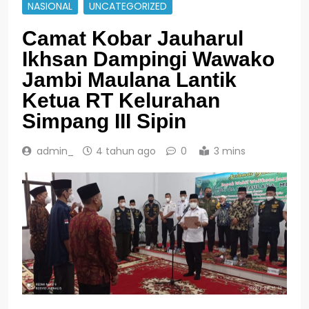
NASIONAL
UNCATEGORIZED
Camat Kobar Jauharul
Ikhsan Dampingi Wawako
Jambi Maulana Lantik
Ketua RT Kelurahan
Simpang III Sipin
admin_
4 tahun ago
0
3 mins