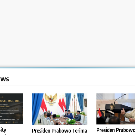
ews
ity
Presiden Prabow
Presiden Prabowo Terima